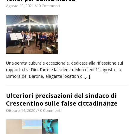
Agosto 13, 2021 // 0 Commenti
Nuovo fronte delle fiamme: vasto incendio
alle pendici del Monte Barone
Centinaia di vercellesi a Oropa per il
pellegrinaggio diocesano
Intervento dei vigili del fuoco per un
incendio di sterpaglie a Caresanablot
Dieci anni fa l’ingresso a Vercelli
Una serata culturale eccezionale, dedicata alla riflessione sul
dell’arcivescovo mons. Marco Arnolfo
rapporto tra Dio, l’arte e la scienza. Mercoledì 11 agosto La
Dimora del Barone, elegante location di
[...]
Ulteriori precisazioni del sindaco di
Crescentino sulle false cittadinanze
Ottobre 14, 2020 // 0 Commenti