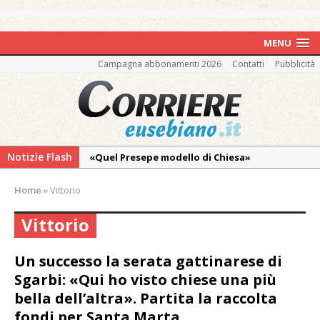
MENU
Campagna abbonamenti 2026
Contatti
Pubblicità
Notizie Flash
«Quel Presepe modello di Chiesa»
Tutto pronto per la 73ª Giornata del
Home
»
Vittorio
Ringraziamento: convegno, messa e
mercatino agricolo
Vittorio
Incendio sul Monte Barone: si estende il
fronte. Evacuato il rifugio e chiusi tutti i
Un successo la serata gattinarese di
sentieri
Sgarbi: «Qui ho visto chiese una più
bella dell’altra». Partita la raccolta
Vercelli: in alcune vie nuova tracciatura delle
fondi per Santa Marta
zone blu