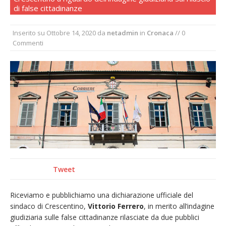
di false cittadinanze
La Regione stanzia oltre 38mila euro per il
carnevale di Santhià. La soddisfazione della
Inserito su
Ottobre 14, 2020
da
netadmin
in
Cronaca
// 0
Pro Loco
Commenti
Il Piemonte ha avviato la richiesta di calamità
naturale per la siccità estrema e gli incendi
Dieci anni fa l’ingresso a Vercelli
dell’arcivescovo mons. Marco Arnolfo
Tweet
Riceviamo e pubblichiamo una dichiarazione ufficiale del
sindaco di Crescentino,
Vittorio Ferrero
, in merito all’indagine
giudiziaria sulle false cittadinanze rilasciate da due pubblici