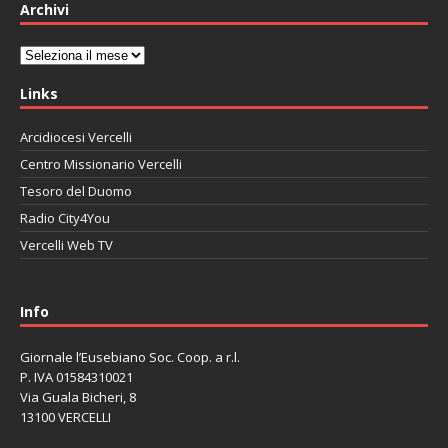
Archivi
Archivi
Links
Arcidiocesi Vercelli
Centro Missionario Vercelli
Tesoro del Duomo
Radio City4You
Vercelli Web TV
автоновости
Mazda CX-90
Volkswagen Taos
Lexus LC 500
Info
Giornale l’Eusebiano Soc. Coop. a r.l.
P. IVA 01584310021
Via Guala Bicheri, 8
13100 VERCELLI