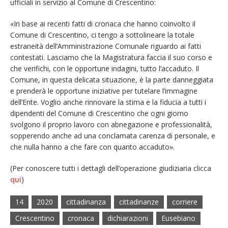
ufficiali in servizio al Comune di Crescentino:
«In base ai recenti fatti di cronaca che hanno coinvolto il
Comune di Crescentino, ci tengo a sottolineare la totale
estraneità dell’Amministrazione Comunale riguardo ai fatti
contestati. Lasciamo che la Magistratura faccia il suo corso e
che verifichi, con le opportune indagini, tutto l’accaduto. Il
Comune, in questa delicata situazione, è la parte danneggiata
e prenderà le opportune iniziative per tutelare l’immagine
dell’Ente. Voglio anche rinnovare la stima e la fiducia a tutti i
dipendenti del Comune di Crescentino che ogni giorno
svolgono il proprio lavoro con abnegazione e professionalità,
sopperendo anche ad una conclamata carenza di personale, e
che nulla hanno a che fare con quanto accaduto».
(Per conoscere tutti i dettagli dell’operazione giudiziaria clicca
qui
)
14
2020
cittadinanza
cittadinanze
corriere
Crescentino
cronaca
dichiarazioni
Eusebiano