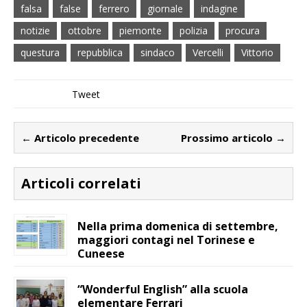
falsa
false
ferrero
giornale
indagine
notizie
ottobre
piemonte
polizia
procura
questura
repubblica
sindaco
Vercelli
Vittorio
Tweet
← Articolo precedente
Prossimo articolo →
Articoli correlati
Nella prima domenica di settembre,
maggiori contagi nel Torinese e
Cuneese
“Wonderful English” alla scuola
elementare Ferrari