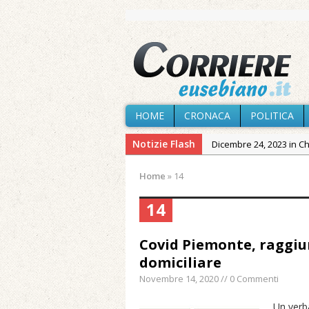
HOME
CRONACA
POLITICA
Notizie Flash
Dicembre 24, 2023 in C
Novembre 10, 2023 in 
Home
»
14
Agosto 9, 2026 in Cron
14
Agosto 9, 2026 in Cron
venerdì
Covid Piemonte, raggiun
Agosto 8, 2026 in Cron
domiciliare
Agosto 7, 2026 in Cron
Novembre 14, 2020 // 0 Commenti
Agosto 7, 2026 in Cron
provvisoria»
Un verba