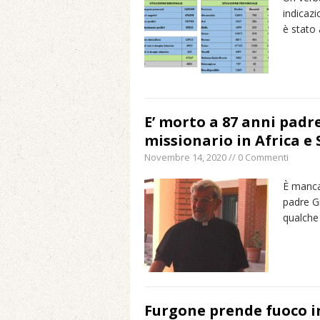
indicazi
Maggio 11, 2024 in Spec
è stato
E’ morto a 87 anni padr
missionario in Africa e
Novembre 14, 2020 // 0 Commenti
È manca
padre G
qualche
Furgone prende fuoco in