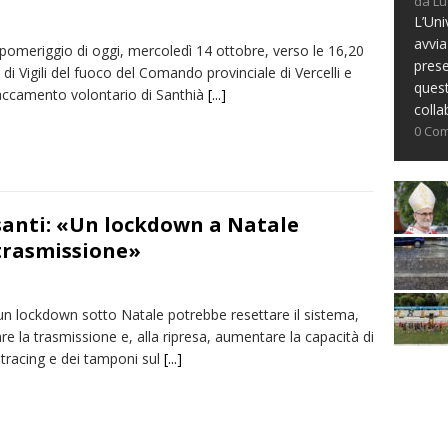
da Lu
L’Uni
avvia
pomeriggio di oggi, mercoledì 14 ottobre, verso le 16,20
prese
di Vigili del fuoco del Comando provinciale di Vercelli e
ques
taccamento volontario di Santhià
[...]
colla
0 Co
risanti: «Un lockdown a Natale
trasmissione»
un lockdown sotto Natale potrebbe resettare il sistema,
e la trasmissione e, alla ripresa, aumentare la capacità di
 tracing e dei tamponi sul
[...]