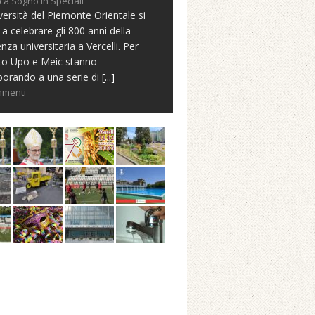
ca Sogno in Speciali
versità del Piemonte Orientale si
 a celebrare gli 800 anni della
nza universitaria a Vercelli. Per
to Upo e Meic stanno
borando a una serie di
[...]
mmenti