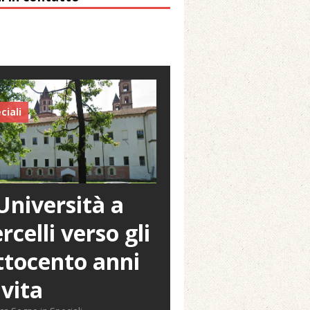
 Arnolfo
ciali
Università a
rcelli verso gli
tocento anni
 vita