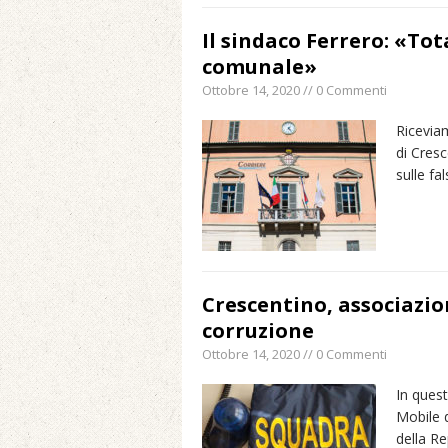
Il sindaco Ferrero: «To
comunale»
Ottobre 14, 2020 // 0 Commenti
Ricevia
di Cresc
sulle fa
Crescentino, associazio
corruzione
Ottobre 14, 2020 // 0 Commenti
In ques
Mobile d
della R