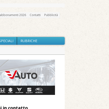
abbonamenti 2026
Contatti
Pubblicità
SPECIALI
RUBRICHE
gno, messa e mercatino agricolo
ci in cura all’Asl di Vercelli
i contano i danni del nubifragio di
a Fondazione Marazzato
ne: «Misura precauzionale e
i in contatto