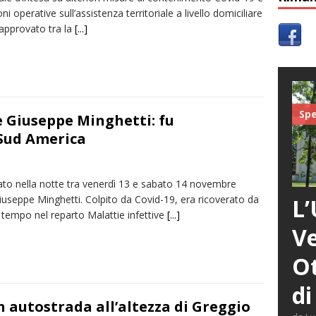
oni operative sull’assistenza territoriale a livello domiciliare
iali:
Dieci anni fa l’ingresso a Vercelli dell’arcivescovo mons. Marco
 approvato tra la
[...]
Spe
e Giuseppe Minghetti: fu
 Sud America
to nella notte tra venerdì 13 e sabato 14 novembre
iuseppe Minghetti. Colpito da Covid-19, era ricoverato da
L’
 tempo nel reparto Malattie infettive
[...]
Ve
Ot
di
 autostrada all’altezza di Greggio