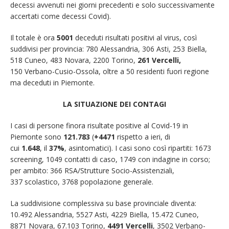
decessi avvenuti nei giorni precedenti e solo successivamente
accertati come decessi Covid).
Il totale è ora
5001
deceduti risultati positivi al virus, così
suddivisi per provincia: 780 Alessandria, 306 Asti, 253 Biella,
518 Cuneo, 483 Novara, 2200 Torino,
261 Vercelli,
150 Verbano-Cusio-Ossola, oltre a 50 residenti fuori regione
ma deceduti in Piemonte.
LA SITUAZIONE DEI CONTAGI
I casi di persone finora risultate positive al Covid-19 in
Piemonte sono
121.783
(
+4471
rispetto a ieri, di
cui
1.648
, il
37%
, asintomatici). I casi sono così ripartiti: 1673
screening, 1049 contatti di caso, 1749 con indagine in corso;
per ambito: 366 RSA/Strutture Socio-Assistenziali,
337 scolastico, 3768 popolazione generale.
La suddivisione complessiva su base provinciale diventa:
10.492 Alessandria, 5527 Asti, 4229 Biella, 15.472 Cuneo,
8871 Novara, 67.103 Torino,
4491 Vercelli
, 3502 Verbano-