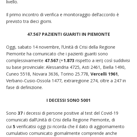
livello.
Il primo incontro di verifica e monitoraggio dell’accordo è
previsto tra dieci giorni.
47.567 PAZIENTI GUARITI
IN PIEMONTE
Oggi, sabato 14 novembre, l’Unità di Crisi della Regione
Piemonte ha comunicato che i pazienti guariti sono
complessivamente
47.567
(+
1.873
rispetto a ieri) così suddivisi
su base provinciale: Alessandria 4725, Asti 2461, Biella 1490,
Cuneo 5518, Novara 3636, Torino 25.778,
Vercelli 1961
,
Verbano-Cusio-Ossola 1477, extraregione 274, oltre a 247 in
fase di definizione.
I DECESSI SONO
5001
Sono
37
i decessi di persone positive al test del Covid-19
comunicati dall’Unità di Crisi della Regione Piemonte, di
cui
5
verificatisi oggi (si ricorda che il dato di aggiornamento
cumulativo comunicato giornalmente comprende anche