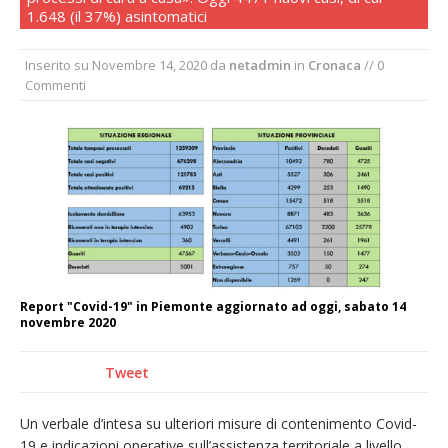
1.648 (il 37%) asintomatici
Nuovo fronte delle fiamme: vasto incendio
alle pendici del Monte Barone
Inserito su
Novembre 14, 2020
da
netadmin
in
Cronaca
// 0
Centinaia di vercellesi a Oropa per il
Commenti
pellegrinaggio diocesano
Intervento dei vigili del fuoco per un
incendio di sterpaglie a Caresanablot
Dieci anni fa l’ingresso a Vercelli
dell’arcivescovo mons. Marco Arnolfo
Report "Covid-19" in Piemonte aggiornato ad oggi, sabato 14
novembre 2020
Tweet
Un verbale d’intesa su ulteriori misure di contenimento Covid-
19 e indicazioni operative sull’assistenza territoriale a livello