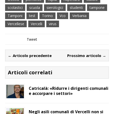
scolastici
scuola
sierologici
studenti
tampone
Tamponi
test
Torino
Vco
Verbania
Vercellese
Vercelli
virus
Tweet
← Articolo precedente
Prossimo articolo →
Articoli correlati
Catricalà: «Ridurre i dirigenti comunali
e accorpare i settori»
Negli asili comunali di Vercelli non si