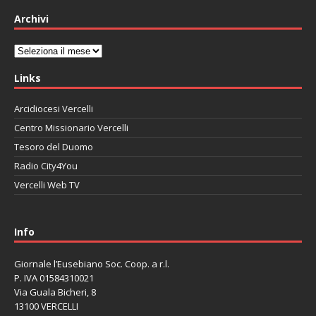
Archivi
Archivi
Links
Arcidiocesi Vercelli
Centro Missionario Vercelli
Tesoro del Duomo
Radio City4You
Vercelli Web TV
автоновости
Mazda CX-90
Volkswagen Taos
Lexus LC 500
Info
Giornale l’Eusebiano Soc. Coop. a r.l.
P. IVA 01584310021
Via Guala Bicheri, 8
13100 VERCELLI