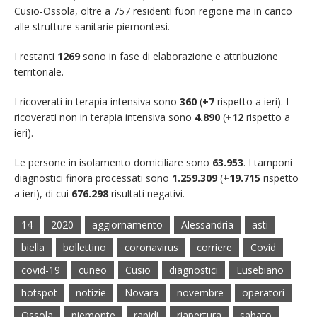
Cusio-Ossola, oltre a 757 residenti fuori regione ma in carico
alle strutture sanitarie piemontesi.
I restanti
1269
sono in fase di elaborazione e attribuzione
territoriale.
I ricoverati in terapia intensiva sono
360
(
+7
rispetto a ieri). I
ricoverati non in terapia intensiva sono
4.890
(
+12
rispetto a
ieri).
Le persone in isolamento domiciliare sono
63.953
. I tamponi
diagnostici finora processati sono
1.259.309
(
+19.715
rispetto
a ieri), di cui
676.298
risultati negativi.
14
2020
aggiornamento
Alessandria
asti
biella
bollettino
coronavirus
corriere
Covid
covid-19
cuneo
Cusio
diagnostici
Eusebiano
hotspot
notizie
Novara
novembre
operatori
Ossola
piemonte
rapidi
riapertura
sabato