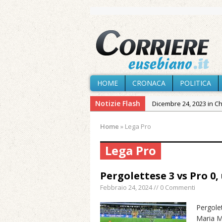
HOME
CRONACA
POLITICA
Notizie Flash
Dicembre 24, 2023 in C
Novembre 10, 2023 in 
Home
»
Lega Pro
Agosto 9, 2026 in Cron
Lega Pro
Agosto 9, 2026 in Cron
venerdì
Pergolettese 3 vs Pro 0
Agosto 8, 2026 in Cron
Febbraio 24, 2024 // 0 Commenti
Agosto 7, 2026 in Cron
Agosto 7, 2026 in Cron
Pergolet
Maria M
provvisoria»