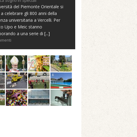
ca Sogno in Speciali
versità del Piemonte Orientale si
 a celebrare gli 800 anni della
nza universitaria a Vercelli. Per
to Upo e Meic stanno
borando a una serie di
[...]
mmenti