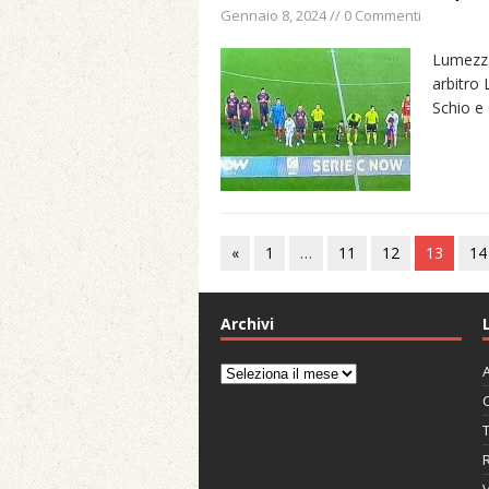
Gennaio 8, 2024 // 0 Commenti
Lumezzan
arbitro
Schio e
«
1
…
11
12
13
14
Archivi
A
Archivi
C