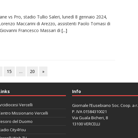
e vs Pro, stadio Tullio Saleri, lunedì 8 gennaio 2024,
 Lorenzo Maccarini di Arezzo, assistenti Paolo Tomasi di
 Giovanni Francesco Massari di
[...]
15
…
20
»
Links
Info
rcidiocesi Vercelli
Giornale l’Eusebiano Soc. Coop. a r.l
P. IVA 01584310021
entro Missionario Vercelli
Via Guala Bicheri, 8
Tesoro del Duomo
13100 VERCELLI
Radio City4You