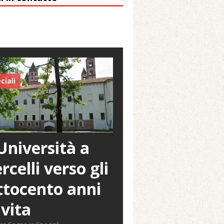
 Arnolfo
ciali
Università a
rcelli verso gli
tocento anni
 vita