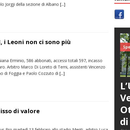
o Jorgji della sezione di Albano
[...]
iali:
Dieci anni fa l’ingresso a Vercelli dell’arcivescovo mons. Marco
, i Leoni non ci sono più
Spe
iana Erminio, 586 abbonati, accessi totali 597, incasso
ro. Arbitro Marco Di Loreto di Terni, assistenti Vincenzo
o di Foggia e Paolo Cozzuto di
[...]
L’
Ve
Ot
isso di valore
di
vs Pro martedì 13 febbraio allo stadio Menti, arbitro Luca