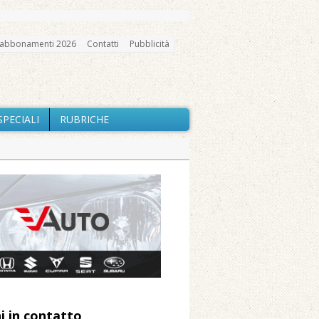
abbonamenti 2026
Contatti
Pubblicità
SPECIALI
RUBRICHE
gno, messa e mercatino agricolo
ci in cura all’Asl di Vercelli
i contano i danni del nubifragio di
a Fondazione Marazzato
ne: «Misura precauzionale e
i in contatto