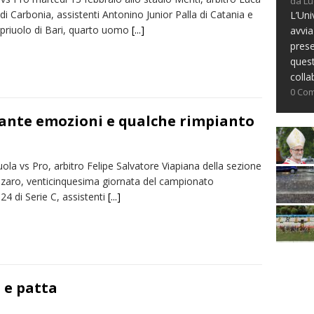
da Lu
di Carbonia, assistenti Antonino Junior Palla di Catania e
L’Uni
priuolo di Bari, quarto uomo
[...]
avvia
prese
ques
colla
0 Co
 tante emozioni e qualche rimpianto
ola vs Pro, arbitro Felipe Salvatore Viapiana della sezione
nzaro, venticinquesima giornata del campionato
4 di Serie C, assistenti
[...]
i e patta