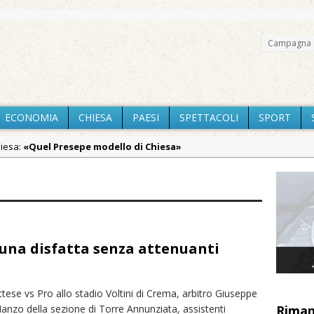
Campagna 
ECONOMIA
CHIESA
PAESI
SPETTACOLI
SPORT
hiesa:
«Quel Presepe modello di Chiesa»
Chiesa:
Tutto pronto per la 73ª Giornata del Ringraziamento: conve
aca:
Quel giardino davanti all’ospedale curato da otto soggetti autisti
aca:
Dopo caldo e incendi, il maltempo estremo: nell’Alto Novarese s
, una disfatta senza attenuanti
aca:
Estate di sagre anche per i mezzi storici della collezione dell
aca:
Pro vs Saluzzo, amichevole di buon riscontro
aca:
Piscina ex Enal non balneabile dopo i controlli dell’Asl. Il Comu
tese vs Pro allo stadio Voltini di Crema, arbitro Giuseppe
anzo della sezione di Torre Annunziata, assistenti
Riman