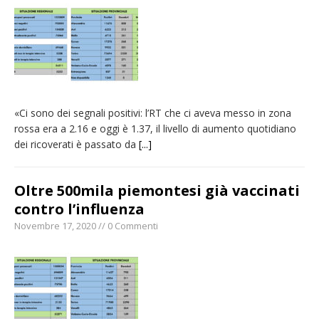
carnevale di Santhià. La soddisfazione della
Pro Loco
Il Piemonte ha avviato la richiesta di calamità
naturale per la siccità estrema e gli incendi
Crisi idrica: il Comune di Vercelli introduce
«Ci sono dei segnali positivi: l’RT che ci aveva messo in zona
alcune limitazioni all’utilizzo dell’acqua
rossa era a 2.16 e oggi è 1.37, il livello di aumento quotidiano
Dieci anni fa l’ingresso a Vercelli
dei ricoverati è passato da
[...]
dell’arcivescovo mons. Marco Arnolfo
Oltre 500mila piemontesi già vaccinati
contro l’influenza
Novembre 17, 2020 // 0 Commenti