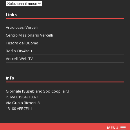
Archivi
Links
Arcidiocesi Vercelli
Centro Missionario Vercelli
Tesoro del Duomo
Radio City4You
Vercelli Web TV
автоновости
Mazda CX-90
Volkswagen Taos
Lexus LC 500
Info
Giornale l’Eusebiano Soc. Coop. a r.l.
P. IVA 01584310021
Via Guala Bicheri, 8
13100 VERCELLI
MENU