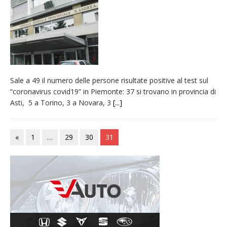
incendio di sterpaglie a Caresanablot
Asl Vc: arrivano i nuovi totem multifunzionali
per i pagamenti delle prestazioni
Tanti fedeli in duomo per S. Eusebio. Mons.
Baturi: «Quel legame profondo tra le Chiese
Sale a 49 il numero delle persone risultate positive al test sul
di Vercelli e Cagliari»
“coronavirus covid19” in Piemonte: 37 si trovano in provincia di
Dieci anni fa l’ingresso a Vercelli
Asti, 5 a Torino, 3 a Novara, 3
[...]
dell’arcivescovo mons. Marco Arnolfo
«
1
…
29
30
31