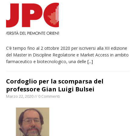
pellegrinaggio diocesano
Intervento dei vigili del fuoco per un
incendio di sterpaglie a Caresanablot
Asl Vc: arrivano i nuovi totem multifunzionali
per i pagamenti delle prestazioni
C’è tempo fino al 2 ottobre 2020 per iscriversi alla XII edizione
Dieci anni fa l’ingresso a Vercelli
del Master in Discipline Regolatorie e Market Access in ambito
dell’arcivescovo mons. Marco Arnolfo
farmaceutico e biotecnologico, una delle
[...]
Cordoglio per la scomparsa del
professore Gian Luigi Bulsei
Marzo 22, 2020 // 0 Commenti