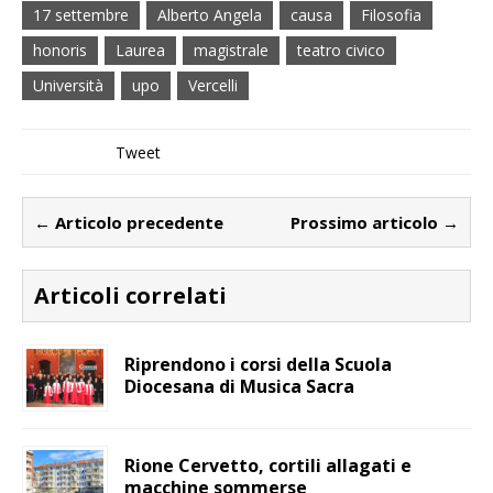
17 settembre
Alberto Angela
causa
Filosofia
honoris
Laurea
magistrale
teatro civico
Università
upo
Vercelli
Tweet
← Articolo precedente
Prossimo articolo →
Articoli correlati
Riprendono i corsi della Scuola
Diocesana di Musica Sacra
Rione Cervetto, cortili allagati e
macchine sommerse