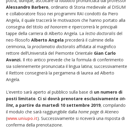
potrà, dunque, ascoltare la
laudatio
pronunciata dal professor
Alessandro Barbero
, ordinario di Storia medievale al DISUM
e collaboratore fisso nei programmi RAI condotti da Piero
Angela, il quale traccerà le motivazioni che hanno portato alla
consegna del titolo
ad honorem
e ripercorrerà le principali
tappe della carriera di Alberto Angela. La
lectio doctoralis
del
neo-filosofo
Alberto Angela
precederà il culmine della
cerimonia, la
proclamatio doctoralis
affidata al magnifico
rettore dell’Università del Piemonte Orientale
Gian Carlo
Avanzi.
Il rito antico prevede che la formula di conferimento
sia solennemente pronunciata il lingua latina; successivamente
il Rettore consegnerà la pergamena di laurea ad Alberto
Angela.
L’evento sarà aperto al pubblico sulla base di
un numero di
posti limitato
.
Ci si dovrà prenotare esclusivamente
on-
line
, a partire da martedì 10 settembre 2019
, compilando
il modulo che sarà raggiungibile dalla
home page
di Ateneo
(
www.uniupo.it
). Successivamente si riceverà una risposta di
conferma della prenotazione.