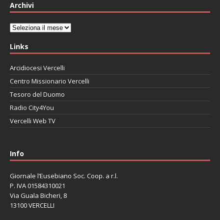
Archivi
Archivi
Links
Arcidiocesi Vercelli
Centro Missionario Vercelli
Tesoro del Duomo
Radio City4You
Vercelli Web TV
автоновости
Mazda CX-90
Volkswagen Taos
Lexus LC 500
Info
Giornale l’Eusebiano Soc. Coop. a r.l.
P. IVA 01584310021
Via Guala Bicheri, 8
13100 VERCELLI