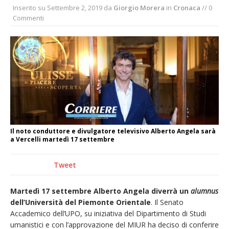
Inserito su
Settembre 2, 2019
da
Giorgio Morera
in
Cronaca
// 0
La Regione stanzia oltre 38mila euro per il
Commenti
carnevale di Santhià. La soddisfazione della
Pro Loco
Il Piemonte ha avviato la richiesta di calamità
naturale per la siccità estrema e gli incendi
Dieci anni fa l’ingresso a Vercelli
dell’arcivescovo mons. Marco Arnolfo
Il noto conduttore e divulgatore televisivo Alberto Angela sarà
a Vercelli martedì 17 settembre
Tweet
Martedì 17 settembre Alberto Angela diverrà un
alumnus
dell’Università del Piemonte Orientale
. Il Senato
Accademico dell’UPO, su iniziativa del Dipartimento di Studi
umanistici e con l’approvazione del MIUR ha deciso di conferire