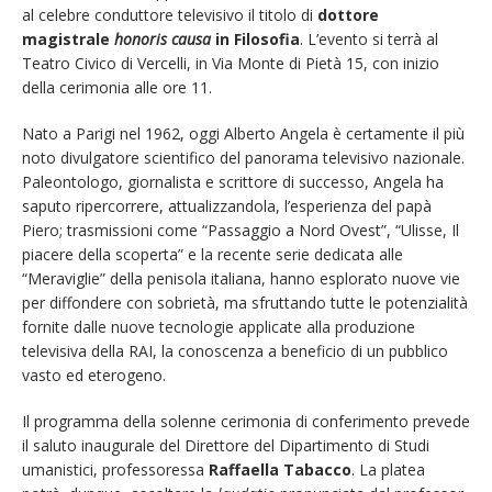
al celebre conduttore televisivo il titolo di
dottore
magistrale
honoris causa
in Filosofia
. L’evento si terrà al
Teatro Civico di Vercelli, in Via Monte di Pietà 15, con inizio
della cerimonia alle ore 11.
Nato a Parigi nel 1962, oggi Alberto Angela è certamente il più
noto divulgatore scientifico del panorama televisivo nazionale.
Paleontologo, giornalista e scrittore di successo, Angela ha
saputo ripercorrere, attualizzandola, l’esperienza del papà
Piero; trasmissioni come “Passaggio a Nord Ovest”, “Ulisse, Il
piacere della scoperta” e la recente serie dedicata alle
“Meraviglie” della penisola italiana, hanno esplorato nuove vie
per diffondere con sobrietà, ma sfruttando tutte le potenzialità
fornite dalle nuove tecnologie applicate alla produzione
televisiva della RAI, la conoscenza a beneficio di un pubblico
vasto ed eterogeno.
Il programma della solenne cerimonia di conferimento prevede
il saluto inaugurale del Direttore del Dipartimento di Studi
umanistici, professoressa
Raffaella Tabacco
. La platea