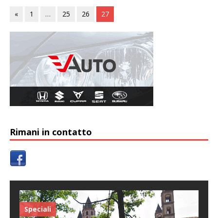
«
1
…
25
26
27
Rimani in contatto
Speciali