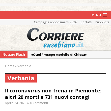
MENU
Campagna abbonamenti 2026
Contatti
Pubblicità
Notizie Flash
«Quel Presepe modello di Chiesa»
Tutto pronto per la 73ª Giornata del
Home
»
Verbania
Ringraziamento: convegno, messa e
mercatino agricolo
Verbania
Vercelli: in alcune vie nuova tracciatura delle
zone blu
Il coronavirus non frena in Piemonte:
altri 20 morti e 731 nuovi contagi
Nuovo fronte delle fiamme: vasto incendio
alle pendici del Monte Barone
Aprile 24, 2020 // 0 Commenti
Centinaia di vercellesi a Oropa per il