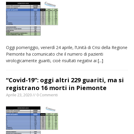
pellegrinaggio diocesano
Intervento dei vigili del fuoco per un
incendio di sterpaglie a Caresanablot
Asl Vc: arrivano i nuovi totem multifunzionali
per i pagamenti delle prestazioni
Oggi pomeriggio, venerdì 24 aprile, l’Unità di Crisi della Regione
Dieci anni fa l’ingresso a Vercelli
Piemonte ha comunicato che il numero di pazienti
dell’arcivescovo mons. Marco Arnolfo
virologicamente guariti, cioè risultati negativi ai
[...]
“Covid-19”: oggi altri 229 guariti, ma si
registrano 16 morti in Piemonte
Aprile 23, 2020 // 0 Commenti