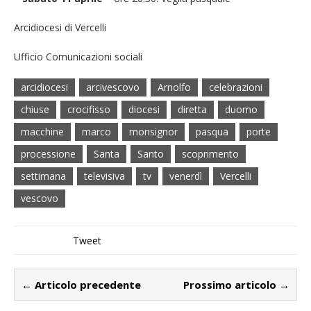
Arcidiocesi di Vercelli
Ufficio Comunicazioni sociali
arcidiocesi
arcivescovo
Arnolfo
celebrazioni
chiuse
crocifisso
diocesi
diretta
duomo
macchine
marco
monsignor
pasqua
porte
processione
Santa
Santo
scoprimento
settimana
televisiva
tv
venerdì
Vercelli
vescovo
Tweet
← Articolo precedente
Prossimo articolo →