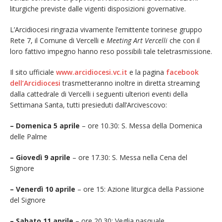
liturgiche previste dalle vigenti disposizioni governative.
L’Arcidiocesi ringrazia vivamente l’emittente torinese gruppo
Rete 7, il Comune di Vercelli e
Meeting Art Vercelli
che con il
loro fattivo impegno hanno reso possibili tale teletrasmissione.
Il sito ufficiale
www.arcidiocesi.vc.it
e la pagina
facebook
dell’Arcidiocesi
trasmetteranno inoltre in diretta streaming
dalla cattedrale di Vercelli i seguenti ulteriori eventi della
Settimana Santa, tutti presieduti dall’Arcivescovo:
– Domenica 5 aprile
– ore 10.30: S. Messa della Domenica
delle Palme
– Giovedì 9 aprile
– ore 17.30: S. Messa nella Cena del
Signore
– Venerdì 10 aprile
– ore 15: Azione liturgica della Passione
del Signore
– Sabato 11 aprile
– ore 20.30: Veglia pasquale