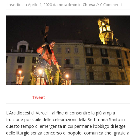
Inserito su
Aprile 1, 2020
da
netadmin
in
Chiesa
// 0 Commenti
provvisoria»
La Pro verso l’avvio della Stagione
La Regione stanzia oltre 38mila euro per il
carnevale di Santhià. La soddisfazione della
Pro Loco
Dieci anni fa l’ingresso a Vercelli
dell’arcivescovo mons. Marco Arnolfo
Tweet
L’Arcidiocesi di Vercelli, al fine di consentire la più ampia
fruizione possibile delle celebrazioni della Settimana Santa in
questo tempo di emergenza in cui permane l’obbligo di legge
delle liturgie senza concorso di popolo, comunica che, grazie a