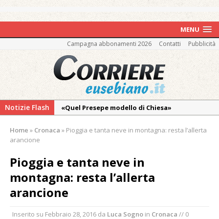
MENU
Campagna abbonamenti 2026
Contatti
Pubblicità
Notizie Flash
«Quel Presepe modello di Chiesa»
Tutto pronto per la 73ª Giornata del
Home
»
Cronaca
»
Pioggia e tanta neve in montagna: resta l’allerta
Ringraziamento: convegno, messa e
arancione
mercatino agricolo
Pioggia e tanta neve in
Incendio sul Monte Barone: si estende il
montagna: resta l’allerta
fronte. Evacuato il rifugio e chiusi tutti i
sentieri
arancione
Vercelli: in alcune vie nuova tracciatura delle
Inserito su
Febbraio 28, 2016
da
Luca Sogno
in
Cronaca
// 0
zone blu