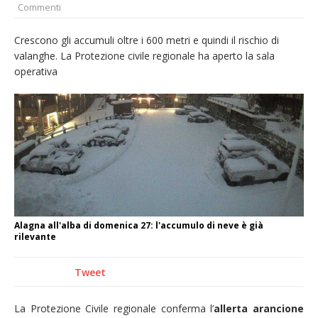
Commenti
Nuovo fronte delle fiamme: vasto incendio
alle pendici del Monte Barone
Crescono gli accumuli oltre i 600 metri e quindi il rischio di
valanghe. La Protezione civile regionale ha aperto la sala
Centinaia di vercellesi a Oropa per il
operativa
pellegrinaggio diocesano
Intervento dei vigili del fuoco per un
incendio di sterpaglie a Caresanablot
Dieci anni fa l’ingresso a Vercelli
dell’arcivescovo mons. Marco Arnolfo
Alagna all'alba di domenica 27: l'accumulo di neve è già
rilevante
Tweet
La Protezione Civile regionale conferma l’
allerta arancione