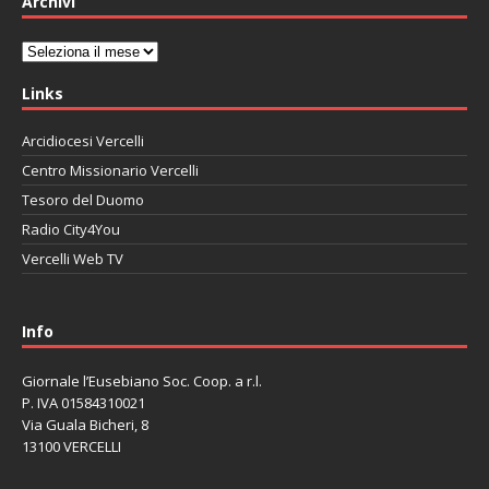
Archivi
Archivi
Links
Arcidiocesi Vercelli
Centro Missionario Vercelli
Tesoro del Duomo
Radio City4You
Vercelli Web TV
автоновости
Mazda CX-90
Volkswagen Taos
Lexus LC 500
Info
Giornale l’Eusebiano Soc. Coop. a r.l.
P. IVA 01584310021
Via Guala Bicheri, 8
13100 VERCELLI