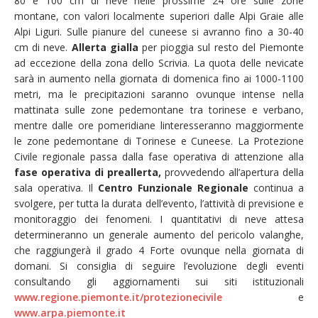
80 e 100 cm di neve nelle prossime 24 ore sulle zone
montane, con valori localmente superiori dalle Alpi Graie alle
Alpi Liguri. Sulle pianure del cuneese si avranno fino a 30-40
cm di neve.
Allerta gialla
per pioggia sul resto del Piemonte
ad eccezione della zona dello Scrivia. La quota delle nevicate
sarà in aumento nella giornata di domenica fino ai 1000-1100
metri, ma le precipitazioni saranno ovunque intense nella
mattinata sulle zone pedemontane tra torinese e verbano,
mentre dalle ore pomeridiane linteresseranno maggiormente
le zone pedemontane di Torinese e Cuneese. La Protezione
Civile regionale passa dalla fase operativa di attenzione alla
fase operativa di preallerta,
provvedendo all’apertura della
sala operativa. Il
Centro Funzionale Regionale
continua a
svolgere, per tutta la durata dell’evento, l’attività di previsione e
monitoraggio dei fenomeni. I quantitativi di neve attesa
determineranno un generale aumento del pericolo valanghe,
che raggiungerà il grado 4 Forte ovunque nella giornata di
domani. Si consiglia di seguire l’evoluzione degli eventi
consultando gli aggiornamenti sui siti istituzionali
www.regione.piemonte.it/protezionecivile
e
www.arpa.piemonte.it