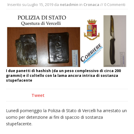
Inserito su
Luglio 15, 2019
da
netadmin
in
Cronaca
// 0 Commenti
incendio di sterpaglie a Caresanablot
Asl Vc: arrivano i nuovi totem multifunzionali
per i pagamenti delle prestazioni
Tanti fedeli in duomo per S. Eusebio. Mons.
Baturi: «Quel legame profondo tra le Chiese
di Vercelli e Cagliari»
Dieci anni fa l’ingresso a Vercelli
dell’arcivescovo mons. Marco Arnolfo
I due panetti di hashish (da un peso complessivo di circa 200
grammi) e il coltello con la lama ancora intrisa di sostanza
stupefacente
Tweet
Lunedì pomeriggio la Polizia di Stato di Vercelli ha arrestato un
uomo per detenzione ai fini di spaccio di sostanza
stupefacente.