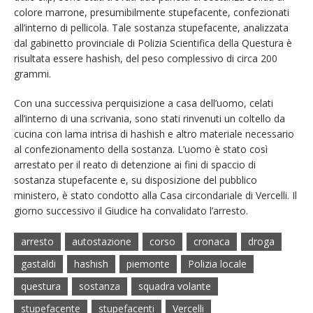
colore marrone, presumibilmente stupefacente, confezionati
all’interno di pellicola. Tale sostanza stupefacente, analizzata
dal gabinetto provinciale di Polizia Scientifica della Questura è
risultata essere hashish, del peso complessivo di circa 200
grammi.
Con una successiva perquisizione a casa dell’uomo, celati
all’interno di una scrivania, sono stati rinvenuti un coltello da
cucina con lama intrisa di hashish e altro materiale necessario
al confezionamento della sostanza. L’uomo è stato così
arrestato per il reato di detenzione ai fini di spaccio di
sostanza stupefacente e, su disposizione del pubblico
ministero, è stato condotto alla Casa circondariale di Vercelli. Il
giorno successivo il Giudice ha convalidato l’arresto.
arresto
autostazione
corso
cronaca
droga
gastaldi
hashish
piemonte
Polizia locale
questura
sostanza
squadra volante
stupefacente
stupefacenti
Vercelli