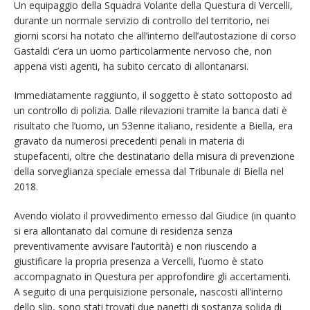
Un equipaggio della Squadra Volante della Questura di Vercelli,
durante un normale servizio di controllo del territorio, nei
giorni scorsi ha notato che all’interno dell’autostazione di corso
Gastaldi c’era un uomo particolarmente nervoso che, non
appena visti agenti, ha subito cercato di allontanarsi.
Immediatamente raggiunto, il soggetto è stato sottoposto ad
un controllo di polizia. Dalle rilevazioni tramite la banca dati è
risultato che l’uomo, un 53enne italiano, residente a Biella, era
gravato da numerosi precedenti penali in materia di
stupefacenti, oltre che destinatario della misura di prevenzione
della sorveglianza speciale emessa dal Tribunale di Biella nel
2018.
Avendo violato il provvedimento emesso dal Giudice (in quanto
si era allontanato dal comune di residenza senza
preventivamente avvisare l’autorità) e non riuscendo a
giustificare la propria presenza a Vercelli, l’uomo è stato
accompagnato in Questura per approfondire gli accertamenti.
A seguito di una perquisizione personale, nascosti all’interno
dello slip, sono stati trovati due panetti di sostanza solida di