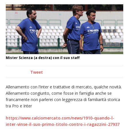
carnevale di Santhià. La soddisfazione della
Pro Loco
Il Piemonte ha avviato la richiesta di calamità
naturale per la siccità estrema e gli incendi
Crisi idrica: il Comune di Vercelli introduce
alcune limitazioni all’utilizzo dell’acqua
Dieci anni fa l’ingresso a Vercelli
Mister Scienza (a destra) con il suo staff
dell’arcivescovo mons. Marco Arnolfo
Tweet
Allenamento con l’Inter e trattative di mercato, qualche novità.
Allenamento congiunto, come fosse in famiglia anche se
francamente non parlerei con leggerezza di familiarità storica
tra Pro e Inter
https://www.calciomercato.com/news/1910-quando-l-
inter-vinse-il-suo-primo-titolo-contro-i-ragazzini-27937