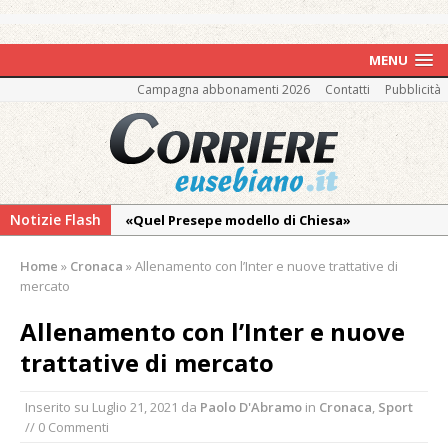
MENU
Campagna abbonamenti 2026
Contatti
Pubblicità
Notizie Flash
«Quel Presepe modello di Chiesa»
Tutto pronto per la 73ª Giornata del
Home
»
Cronaca
»
Allenamento con l’Inter e nuove trattative di
Ringraziamento: convegno, messa e
mercato
mercatino agricolo
Allenamento con l’Inter e nuove
Piscina ex Enal non balneabile dopo i controlli
trattative di mercato
dell’Asl. Il Comune: «Misura precauzionale e
provvisoria»
Inserito su
Luglio 21, 2021
da
Paolo D'Abramo
in
Cronaca
,
Sport
La Pro verso l’avvio della Stagione
// 0 Commenti
La Regione stanzia oltre 38mila euro per il