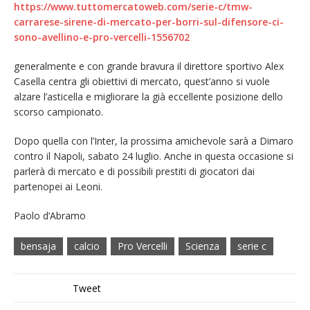
https://www.tuttomercatoweb.com/serie-c/tmw-
carrarese-sirene-di-mercato-per-borri-sul-difensore-ci-
sono-avellino-e-pro-vercelli-1556702
generalmente e con grande bravura il direttore sportivo Alex
Casella centra gli obiettivi di mercato, quest’anno si vuole
alzare l’asticella e migliorare la già eccellente posizione dello
scorso campionato.
Dopo quella con l’Inter, la prossima amichevole sarà a Dimaro
contro il Napoli, sabato 24 luglio. Anche in questa occasione si
parlerà di mercato e di possibili prestiti di giocatori dai
partenopei ai Leoni.
Paolo d’Abramo
bensaja
calcio
Pro Vercelli
Scienza
serie c
Tweet