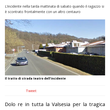
nubifragio di venerdì
L’incidente nella tarda mattinata di sabato quando il ragazzo si
è scontrato frontalmente con un altro centauro
Estate di sagre anche per i mezzi storici della
collezione della Fondazione Marazzato
Pro vs Saluzzo, amichevole di buon riscontro
Piscina ex Enal non balneabile dopo i controlli
dell’Asl. Il Comune: «Misura precauzionale e
provvisoria»
Dieci anni fa l’ingresso a Vercelli
dell’arcivescovo mons. Marco Arnolfo
Il tratto di strada teatro dell'incidente
Tweet
Dolo re in tutta la Valsesia per la tragica