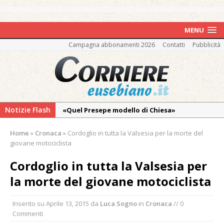
MENU
Campagna abbonamenti 2026
Contatti
Pubblicità
Notizie Flash
«Quel Presepe modello di Chiesa»
Tutto pronto per la 73ª Giornata del
Home
»
Cronaca
»
Cordoglio in tutta la Valsesia per la morte del
Ringraziamento: convegno, messa e
giovane motociclista
mercatino agricolo
Cordoglio in tutta la Valsesia per
Quel giardino davanti all’ospedale curato da
la morte del giovane motociclista
otto soggetti autistici in cura all’Asl di
Vercelli
Inserito su
Aprile 13, 2015
da
Luca Sogno
in
Cronaca
// 0
Dopo caldo e incendi, il maltempo estremo:
Commenti
nell’Alto Novarese si contano i danni del