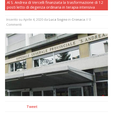
Al S. Andrea di Vercelli finanziata la trasformazione di 12
nubifragio di venerdì
posti letto di degenza ordinaria in terapia intensiva
Estate di sagre anche per i mezzi storici della
collezione della Fondazione Marazzato
Inserito su
Aprile 4, 2020
da
Luca Sogno
in
Cronaca
// 0
Commenti
Pro vs Saluzzo, amichevole di buon riscontro
Piscina ex Enal non balneabile dopo i controlli
dell’Asl. Il Comune: «Misura precauzionale e
provvisoria»
Dieci anni fa l’ingresso a Vercelli
dell’arcivescovo mons. Marco Arnolfo
Tweet