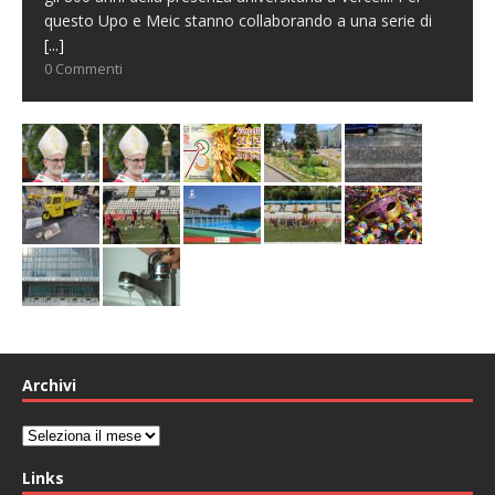
questo Upo e Meic stanno collaborando a una serie di
[...]
0 Commenti
Archivi
Archivi
Links