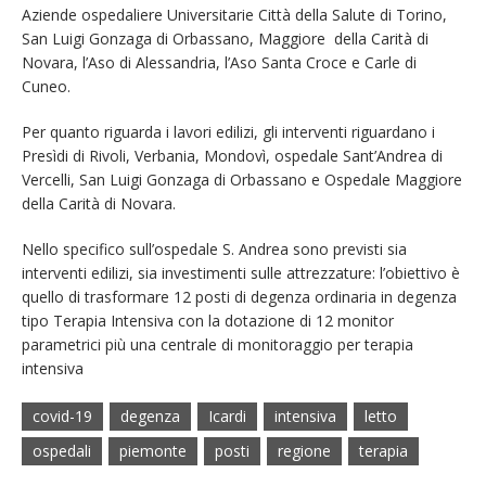
Aziende ospedaliere Universitarie Città della Salute di Torino,
San Luigi Gonzaga di Orbassano, Maggiore della Carità di
Novara, l’Aso di Alessandria, l’Aso Santa Croce e Carle di
Cuneo.
Per quanto riguarda i lavori edilizi, gli interventi riguardano i
Presìdi di Rivoli, Verbania, Mondovì, ospedale Sant’Andrea di
Vercelli, San Luigi Gonzaga di Orbassano e Ospedale Maggiore
della Carità di Novara.
Nello specifico sull’ospedale S. Andrea sono previsti sia
interventi edilizi, sia investimenti sulle attrezzature: l’obiettivo è
quello di trasformare 12 posti di degenza ordinaria in degenza
tipo Terapia Intensiva con la dotazione di 12 monitor
parametrici più una centrale di monitoraggio per terapia
intensiva
covid-19
degenza
Icardi
intensiva
letto
ospedali
piemonte
posti
regione
terapia