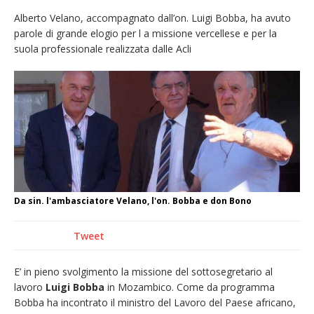
nubifragio di venerdì
Alberto Velano, accompagnato dall’on. Luigi Bobba, ha avuto
parole di grande elogio per l a missione vercellese e per la
Estate di sagre anche per i mezzi storici della
suola professionale realizzata dalle Acli
collezione della Fondazione Marazzato
Pro vs Saluzzo, amichevole di buon riscontro
Piscina ex Enal non balneabile dopo i controlli
dell’Asl. Il Comune: «Misura precauzionale e
provvisoria»
Dieci anni fa l’ingresso a Vercelli
dell’arcivescovo mons. Marco Arnolfo
Da sin. l'ambasciatore Velano, l'on. Bobba e don Bono
Tweet
E’ in pieno svolgimento la missione del sottosegretario al
lavoro
Luigi Bobba
in Mozambico. Come da programma
Bobba ha incontrato il ministro del Lavoro del Paese africano,