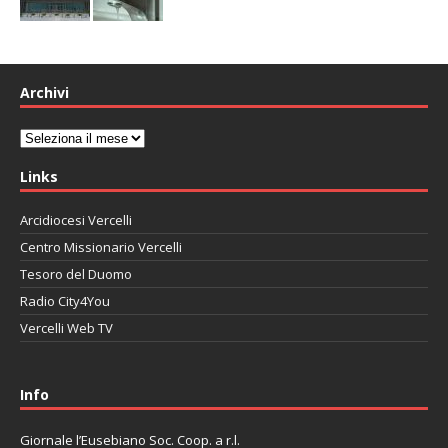
Archivi
Archivi
Links
Arcidiocesi Vercelli
Centro Missionario Vercelli
Tesoro del Duomo
Radio City4You
Vercelli Web TV
автоновости
Mazda CX-90
Volkswagen Taos
Lexus LC 500
Info
Giornale l’Eusebiano Soc. Coop. a r.l.