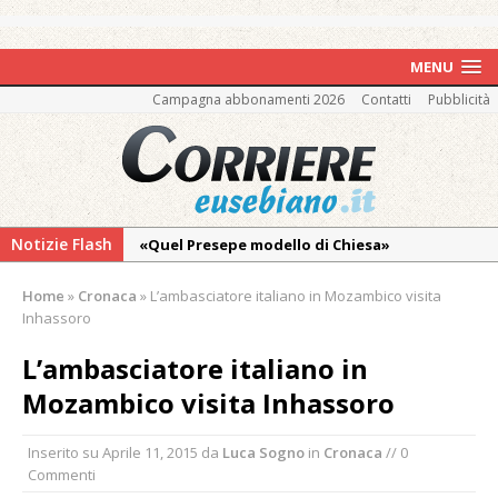
MENU
Campagna abbonamenti 2026
Contatti
Pubblicità
Notizie Flash
«Quel Presepe modello di Chiesa»
Tutto pronto per la 73ª Giornata del
Home
»
Cronaca
»
L’ambasciatore italiano in Mozambico visita
Ringraziamento: convegno, messa e
Inhassoro
mercatino agricolo
L’ambasciatore italiano in
Quel giardino davanti all’ospedale curato da
Mozambico visita Inhassoro
otto soggetti autistici in cura all’Asl di
Vercelli
Inserito su
Aprile 11, 2015
da
Luca Sogno
in
Cronaca
// 0
Dopo caldo e incendi, il maltempo estremo:
Commenti
nell’Alto Novarese si contano i danni del