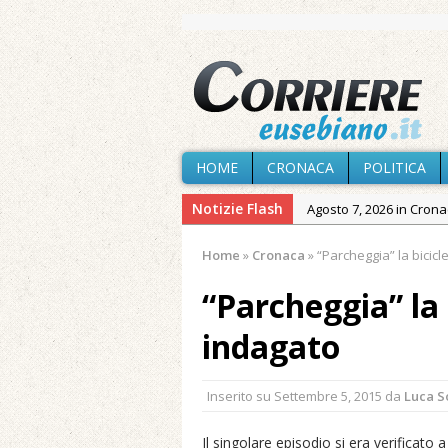
HOME
CRONACA
POLITICA
Notizie Flash
Agosto 7, 2026 in Cron
provvisoria»
Home
»
Cronaca
»
“Parcheggia” la bicicle
Agosto 7, 2026 in Cron
“Parcheggia” la b
Agosto 7, 2026 in Paesi
Maggio 11, 2024 in Spec
indagato
Dicembre 24, 2023 in C
Novembre 10, 2023 in 
Inserito su
Settembre 5, 2015
da
Luca 
Agosto 8, 2026 in Cron
Il singolare episodio si era verificato 
Agosto 7, 2026 in Cron