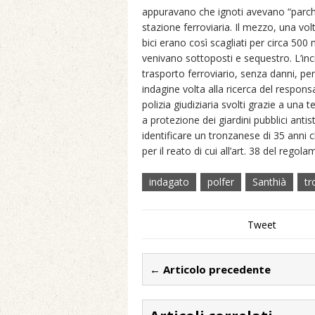
appuravano che ignoti avevano “parcheg
stazione ferroviaria. Il mezzo, una volt
bici erano così scagliati per circa 500 
venivano sottoposti e sequestro. L’in
trasporto ferroviario, senza danni, per
indagine volta alla ricerca del respo
polizia giudiziaria svolti grazie a un
a protezione dei giardini pubblici anti
identificare un tronzanese di 35 anni
per il reato di cui all’art. 38 del regol
indagato
polfer
Santhià
tr
Tweet
← Articolo precedente