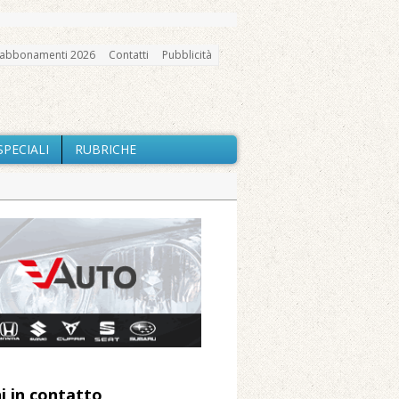
abbonamenti 2026
Contatti
Pubblicità
SPECIALI
RUBRICHE
ne: «Misura precauzionale e
a soddisfazione della Pro Loco
 Arnolfo
gno, messa e mercatino agricolo
a Fondazione Marazzato
i in contatto