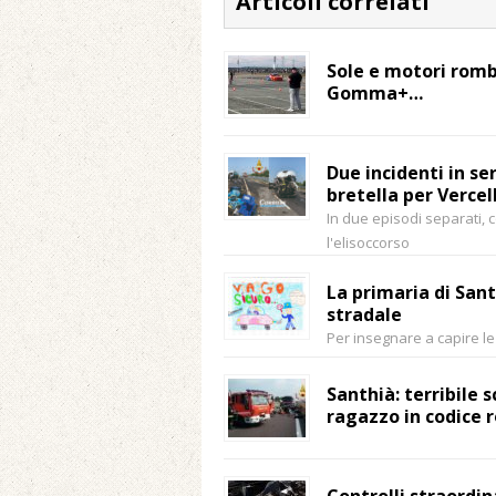
Articoli correlati
Sole e motori romb
Gomma+…
Due incidenti in ser
bretella per Vercel
In due episodi separati, 
l'elisoccorso
La primaria di Sant
stradale
Per insegnare a capire le 
Santhià: terribile 
ragazzo in codice 