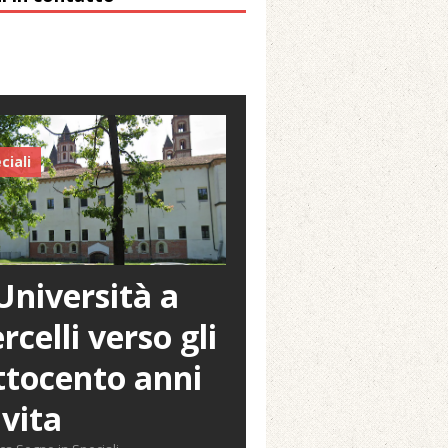
ciali
Università a
rcelli verso gli
tocento anni
 vita