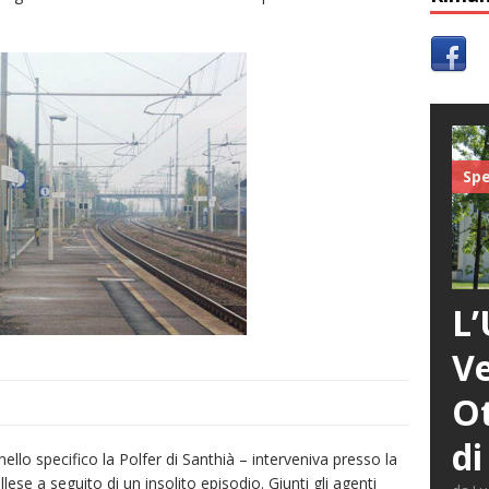
Spe
L’
Ve
Ot
di
 nello specifico la Polfer di Santhià – interveniva presso la
lese a seguito di un insolito episodio. Giunti gli agenti