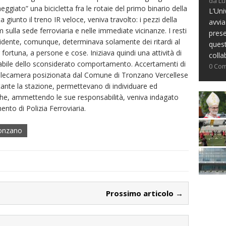
da Lu
giato” una bicicletta fra le rotaie del primo binario della
L’Uni
a giunto il treno IR veloce, veniva travolto: i pezzi della
avvia
m sulla sede ferroviaria e nelle immediate vicinanze. I resti
prese
cidente, comunque, determinava solamente dei ritardi al
ques
 fortuna, a persone e cose. Iniziava quindi una attività di
colla
nsabile dello sconsiderato comportamento. Accertamenti di
0 Co
a telecamera posizionata dal Comune di Tronzano Vercellese
stante la stazione, permettevano di individuare ed
 che, ammettendo le sue responsabilità, veniva indagato
amento di Polizia Ferroviaria.
onzano
Prossimo articolo →