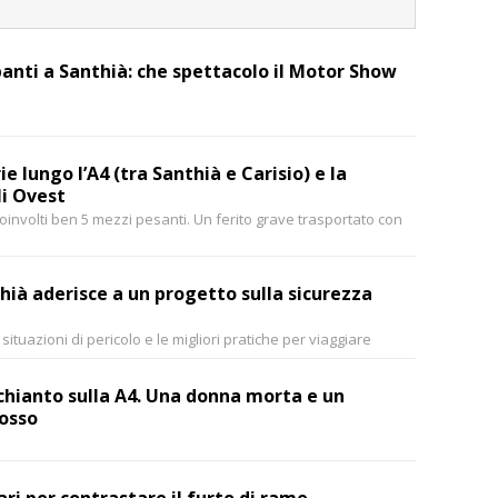
anti a Santhià: che spettacolo il Motor Show
ie lungo l’A4 (tra Santhià e Carisio) e la
li Ovest
coinvolti ben 5 mezzi pesanti. Un ferito grave trasportato con
hià aderisce a un progetto sulla sicurezza
situazioni di pericolo e le migliori pratiche per viaggiare
schianto sulla A4. Una donna morta e un
rosso