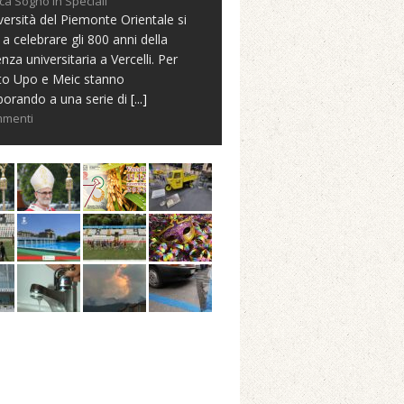
ca Sogno in Speciali
versità del Piemonte Orientale si
 a celebrare gli 800 anni della
nza universitaria a Vercelli. Per
to Upo e Meic stanno
borando a una serie di
[...]
mmenti