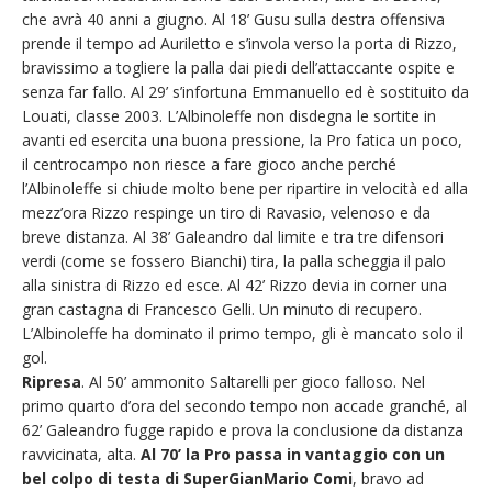
che avrà 40 anni a giugno. Al 18’ Gusu sulla destra offensiva
prende il tempo ad Auriletto e s’invola verso la porta di Rizzo,
bravissimo a togliere la palla dai piedi dell’attaccante ospite e
senza far fallo. Al 29’ s’infortuna Emmanuello ed è sostituito da
Louati, classe 2003. L’Albinoleffe non disdegna le sortite in
avanti ed esercita una buona pressione, la Pro fatica un poco,
il centrocampo non riesce a fare gioco anche perché
l’Albinoleffe si chiude molto bene per ripartire in velocità ed alla
mezz’ora Rizzo respinge un tiro di Ravasio, velenoso e da
breve distanza. Al 38’ Galeandro dal limite e tra tre difensori
verdi (come se fossero Bianchi) tira, la palla scheggia il palo
alla sinistra di Rizzo ed esce. Al 42’ Rizzo devia in corner una
gran castagna di Francesco Gelli. Un minuto di recupero.
L’Albinoleffe ha dominato il primo tempo, gli è mancato solo il
gol.
Ripresa
. Al 50’ ammonito Saltarelli per gioco falloso. Nel
primo quarto d’ora del secondo tempo non accade granché, al
62’ Galeandro fugge rapido e prova la conclusione da distanza
ravvicinata, alta.
Al 70’ la Pro passa in vantaggio con un
bel colpo di testa di SuperGianMario Comi
, bravo ad