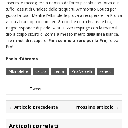
inserirsi e raccogliere a ridosso dell’area piccola con forza e in
tuffo l’assist di Crialese dalla trequarti. Ammonito Louati per
gioco falloso. Mentre l’Albinoleffe prova a recuperare, la Pro va
vicina al raddoppio con Leo Gatto che entra in area e tira,
Pagno risponde di piede. Al 90’ Rizzo respinge con la mano il
tiro a colpo sicuro di Zoma a mezzo metro dalla linea bianca.
Tre minuti di recupero.
Finisce uno a zero per la Pro
, forza
Pro!
Paolo d’Abramo
Albinoleffe
calcio
Lerda
Pro Vercelli
serie c
Tweet
← Articolo precedente
Prossimo articolo →
Articoli correlati