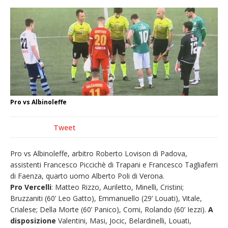
nubifragio di venerdì
Estate di sagre anche per i mezzi storici della
collezione della Fondazione Marazzato
Pro vs Saluzzo, amichevole di buon riscontro
Piscina ex Enal non balneabile dopo i controlli
dell’Asl. Il Comune: «Misura precauzionale e
provvisoria»
Pro vs Albinoleffe
Dieci anni fa l’ingresso a Vercelli
dell’arcivescovo mons. Marco Arnolfo
Tweet
Pro vs Albinoleffe, arbitro Roberto Lovison di Padova,
assistenti Francesco Piccichè di Trapani e Francesco Tagliaferri
di Faenza, quarto uomo Alberto Poli di Verona.
Pro Vercelli
: Matteo Rizzo, Auriletto, Minelli, Cristini;
Bruzzaniti (60’ Leo Gatto), Emmanuello (29’ Louati), Vitale,
Crialese; Della Morte (60’ Panico), Comi, Rolando (60’ Iezzi).
A
disposizione
Valentini, Masi, Jocic, Belardinelli, Louati,