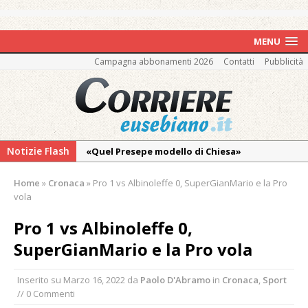
MENU
Campagna abbonamenti 2026
Contatti
Pubblicità
Notizie Flash
«Quel Presepe modello di Chiesa»
Tutto pronto per la 73ª Giornata del
Home
»
Cronaca
»
Pro 1 vs Albinoleffe 0, SuperGianMario e la Pro
Ringraziamento: convegno, messa e
vola
mercatino agricolo
Pro 1 vs Albinoleffe 0,
Quel giardino davanti all’ospedale curato da
SuperGianMario e la Pro vola
otto soggetti autistici in cura all’Asl di
Vercelli
Inserito su
Marzo 16, 2022
da
Paolo D'Abramo
in
Cronaca
,
Sport
Dopo caldo e incendi, il maltempo estremo:
// 0 Commenti
nell’Alto Novarese si contano i danni del