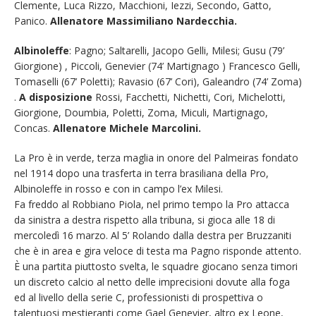
Clemente, Luca Rizzo, Macchioni, Iezzi, Secondo, Gatto,
Panico.
Allenatore Massimiliano Nardecchia.
Albinoleffe
: Pagno; Saltarelli, Jacopo Gelli, Milesi; Gusu (79’
Giorgione) , Piccoli, Genevier (74’ Martignago ) Francesco Gelli,
Tomaselli (67’ Poletti); Ravasio (67’ Cori), Galeandro (74’ Zoma)
.
A disposizione
Rossi, Facchetti, Nichetti, Cori, Michelotti,
Giorgione, Doumbia, Poletti, Zoma, Miculi, Martignago,
Concas.
Allenatore Michele Marcolini.
La Pro è in verde, terza maglia in onore del Palmeiras fondato
nel 1914 dopo una trasferta in terra brasiliana della Pro,
Albinoleffe in rosso e con in campo l’ex Milesi.
Fa freddo al Robbiano Piola, nel primo tempo la Pro attacca
da sinistra a destra rispetto alla tribuna, si gioca alle 18 di
mercoledì 16 marzo. Al 5’ Rolando dalla destra per Bruzzaniti
che è in area e gira veloce di testa ma Pagno risponde attento.
È una partita piuttosto svelta, le squadre giocano senza timori
un discreto calcio al netto delle imprecisioni dovute alla foga
ed al livello della serie C, professionisti di prospettiva o
talentuosi mestieranti come Gael Genevier, altro ex Leone,