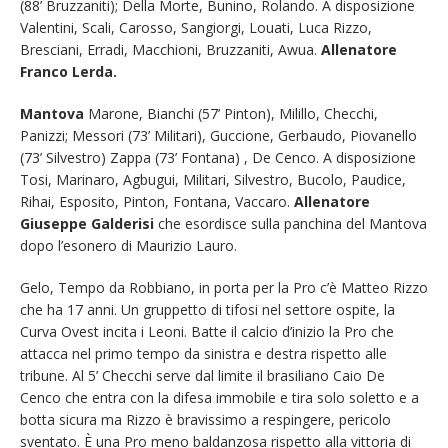
(88’ Bruzzaniti); Della Morte, Bunino, Rolando. A disposizione
Valentini, Scali, Carosso, Sangiorgi, Louati, Luca Rizzo,
Bresciani, Erradi, Macchioni, Bruzzaniti, Awua.
Allenatore
Franco Lerda.
Mantova
Marone, Bianchi (57’ Pinton), Milillo, Checchi,
Panizzi; Messori (73’ Militari), Guccione, Gerbaudo, Piovanello
(73’ Silvestro) Zappa (73’ Fontana) , De Cenco. A disposizione
Tosi, Marinaro, Agbugui, Militari, Silvestro, Bucolo, Paudice,
Rihai, Esposito, Pinton, Fontana, Vaccaro.
Allenatore
Giuseppe Galderisi
che esordisce sulla panchina del Mantova
dopo l’esonero di Maurizio Lauro.
Gelo, Tempo da Robbiano, in porta per la Pro c’è Matteo Rizzo
che ha 17 anni. Un gruppetto di tifosi nel settore ospite, la
Curva Ovest incita i Leoni. Batte il calcio d’inizio la Pro che
attacca nel primo tempo da sinistra e destra rispetto alle
tribune. Al 5’ Checchi serve dal limite il brasiliano Caio De
Cenco che entra con la difesa immobile e tira solo soletto e a
botta sicura ma Rizzo è bravissimo a respingere, pericolo
sventato. È una Pro meno baldanzosa rispetto alla vittoria di