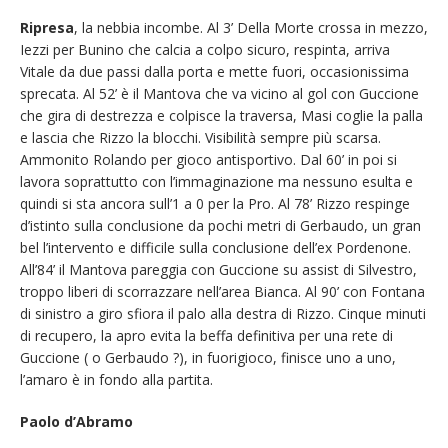
Ripresa
, la nebbia incombe. Al 3’ Della Morte crossa in mezzo,
Iezzi per Bunino che calcia a colpo sicuro, respinta, arriva
Vitale da due passi dalla porta e mette fuori, occasionissima
sprecata. Al 52’ è il Mantova che va vicino al gol con Guccione
che gira di destrezza e colpisce la traversa, Masi coglie la palla
e lascia che Rizzo la blocchi. Visibilità sempre più scarsa.
Ammonito Rolando per gioco antisportivo. Dal 60’ in poi si
lavora soprattutto con l’immaginazione ma nessuno esulta e
quindi si sta ancora sull’1 a 0 per la Pro. Al 78’ Rizzo respinge
d’istinto sulla conclusione da pochi metri di Gerbaudo, un gran
bel l’intervento e difficile sulla conclusione dell’ex Pordenone.
All’84’ il Mantova pareggia con Guccione su assist di Silvestro,
troppo liberi di scorrazzare nell’area Bianca. Al 90’ con Fontana
di sinistro a giro sfiora il palo alla destra di Rizzo. Cinque minuti
di recupero, la apro evita la beffa definitiva per una rete di
Guccione ( o Gerbaudo ?), in fuorigioco, finisce uno a uno,
l’amaro è in fondo alla partita.
Paolo d’Abramo