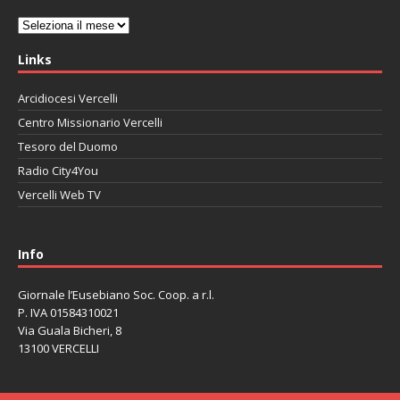
Archivi
Links
Arcidiocesi Vercelli
Centro Missionario Vercelli
Tesoro del Duomo
Radio City4You
Vercelli Web TV
автоновости
Mazda CX-90
Volkswagen Taos
Lexus LC 500
Info
Giornale l’Eusebiano Soc. Coop. a r.l.
P. IVA 01584310021
Via Guala Bicheri, 8
13100 VERCELLI