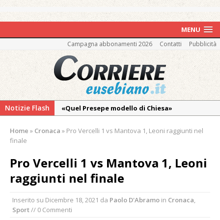
MENU
Campagna abbonamenti 2026
Contatti
Pubblicità
Notizie Flash
«Quel Presepe modello di Chiesa»
Tutto pronto per la 73ª Giornata del
Home
»
Cronaca
»
Pro Vercelli 1 vs Mantova 1, Leoni raggiunti nel
Ringraziamento: convegno, messa e
finale
mercatino agricolo
Pro Vercelli 1 vs Mantova 1, Leoni
Pro vs Saluzzo, amichevole di buon riscontro
raggiunti nel finale
Piscina ex Enal non balneabile dopo i controlli
dell’Asl. Il Comune: «Misura precauzionale e
Inserito su
Dicembre 18, 2021
da
Paolo D'Abramo
in
Cronaca
,
provvisoria»
Sport
// 0 Commenti
La Pro verso l’avvio della Stagione