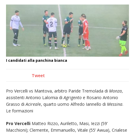
La Regione stanzia oltre 38mila euro per il
carnevale di Santhià. La soddisfazione della
Pro Loco
Il Piemonte ha avviato la richiesta di calamità
naturale per la siccità estrema e gli incendi
Dieci anni fa l’ingresso a Vercelli
dell’arcivescovo mons. Marco Arnolfo
I candidati alla panchina bianca
Tweet
Pro Vercelli vs Mantova, arbitro Paride Tremolada di
Monza
,
assistenti Antonio Lalomia di
Agrigento
e Rosario Antonio
Grasso di
Acireal
e, quarto uomo Alfredo Iannello di
Messina
.
Le formazioni
Pro Vercelli
Matteo Rizzo, Auriletto, Masi, Iezzi (59’
Macchioni); Clemente, Emmanuello, Vitale (55’ Awua), Crialese