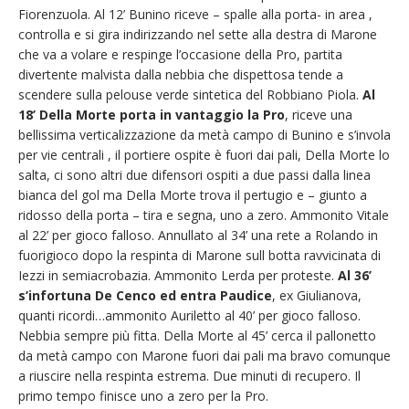
Fiorenzuola. Al 12’ Bunino riceve – spalle alla porta- in area ,
controlla e si gira indirizzando nel sette alla destra di Marone
che va a volare e respinge l’occasione della Pro, partita
divertente malvista dalla nebbia che dispettosa tende a
scendere sulla pelouse verde sintetica del Robbiano Piola.
Al
18’ Della Morte porta in vantaggio la Pro
, riceve una
bellissima verticalizzazione da metà campo di Bunino e s’invola
per vie centrali , il portiere ospite è fuori dai pali, Della Morte lo
salta, ci sono altri due difensori ospiti a due passi dalla linea
bianca del gol ma Della Morte trova il pertugio e – giunto a
ridosso della porta – tira e segna, uno a zero. Ammonito Vitale
al 22’ per gioco falloso. Annullato al 34’ una rete a Rolando in
fuorigioco dopo la respinta di Marone sull botta ravvicinata di
Iezzi in semiacrobazia. Ammonito Lerda per proteste.
Al 36’
s’infortuna De Cenco ed entra Paudice
, ex Giulianova,
quanti ricordi…ammonito Auriletto al 40’ per gioco falloso.
Nebbia sempre più fitta. Della Morte al 45’ cerca il pallonetto
da metà campo con Marone fuori dai pali ma bravo comunque
a riuscire nella respinta estrema. Due minuti di recupero. Il
primo tempo finisce uno a zero per la Pro.