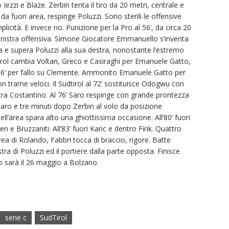
 Iezzi e Blaze. Zerbin tenta il tiro da 20 metri, centrale e
da fuori area, respinge Poluzzi. Sono sterili le offensive
mplicità. E invece no. Punizione per la Pro al 56’, da circa 20
sinistra offensiva. Simone Giocatore Emmanuello s’inventa
era e supera Poluzzi alla sua destra, nonostante l’estremo
udtirol cambia Voltan, Greco e Casiraghi per Emanuele Gatto,
66’ per fallo su Clemente. Ammonito Emanuele Gatto per
on trame veloci. Il Sudtirol al 72’ sostituisce Odogwu con
tra Costantino. Al 76’ Saro respinge con grande prontezza
ccaro e tre minuti dopo Zerbin al volo da posizione
l’area spara alto una ghiottissima occasione. All’80’ fuori
e Bruzzaniti. All’83’ fuori Karic e dentro Fink. Quattro
area di Rolando, Fabbri tocca di braccio, rigore. Batte
ra di Poluzzi ed il portiere dalla parte opposta. Finisce
no sarà il 26 maggio a Bolzano.
serie c
SudTirol