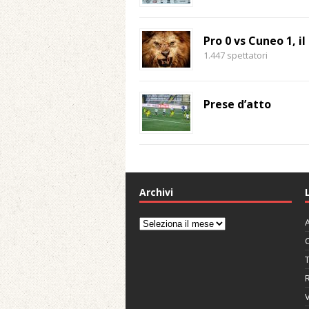
Pro 0 vs Cuneo 1, i
1.447 spettatori
Prese d’atto
Archivi
A
Archivi
C
V