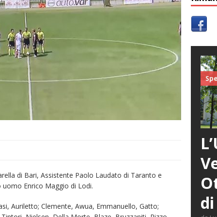
Spe
L’
Ve
 Carella di Bari, Assistente Paolo Laudato di Taranto e
Ot
o uomo Enrico Maggio di Lodi.
di
Masi, Auriletto; Clemente, Awua, Emmanuello, Gatto;
Tintori, Nielsen, Della Morte, Blaze, Bruzzaniti, Rizzo,