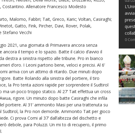
da Lu
L’Uni
so, Costantino. Allenatore Francesco Modesto
avvia
Curto, Malomo, Fabbri; Tait, Greco, Karic; Voltan, Casiraghi;
prese
etot, Gatto, Fink, Pircher, Davi, Rover, Polak,
ques
e Stefano Vecchi
colla
0 Co
aggio 2021, una giornata di Primavera ancora senza
ancora il tempo e lo spazio. Batte il calcio d’avvio il
 destra a sinistra rispetto alle tribune. Pro in bianco
meri d’oro. I Leoni partono bene, veloci e precisi. Al 6’
Comi arriva con un attimo di ritardo. Due minuti dopo
ore. Batte Rolando alla sinistra del portiere, il tiro
loce, la Pro tenta azioni rapide per sorprendere il Sudtirol
 ma un poco troppo statico. Al 27’ Tait effettua un cross
di Awua, rigore. Un minuto dopo batte Casiraghi che infila
del portiere. Al 31’ ammonito Masi per una trattenuta su
al Sudtirol, la Pro non demorde. Ammonito Tait per gioco
ede. Ci prova Comi al 37’ dall’altezza del dischetto e
erò debole, para Poluzzi. Un mi to di recupero, il primo
l.