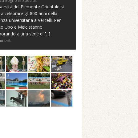
ca Sogno in Speciali
versità del Piemonte Orientale si
 a celebrare gli 800 anni della
nza universitaria a Vercelli. Per
to Upo e Meic stanno
borando a una serie di
[...]
mmenti