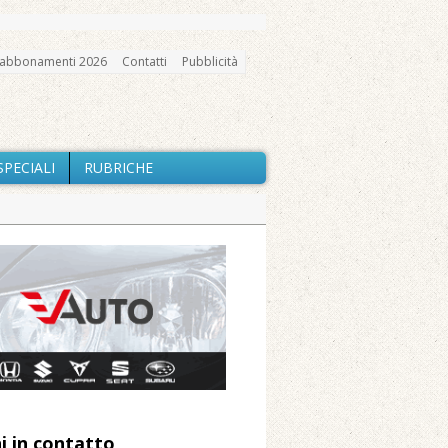
abbonamenti 2026
Contatti
Pubblicità
SPECIALI
RUBRICHE
gno, messa e mercatino agricolo
a Fondazione Marazzato
ne: «Misura precauzionale e
a soddisfazione della Pro Loco
i in contatto
 Arnolfo