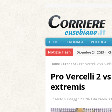
HOME
CRONACA
POLITICA
Notizie Flash
Dicembre 24, 2023 in C
Novembre 10, 2023 in 
Home
»
Cronaca
»
Pro Vercelli 2 vs Sudtir
Agosto 8, 2026 in Cron
Pro Vercelli 2 vs
Agosto 7, 2026 in Cron
Agosto 7, 2026 in Cron
extremis
provvisoria»
Agosto 7, 2026 in Cron
Inserito su
Maggio 23, 2021
da
Paolo D
Agosto 7, 2026 in Paesi
Maggio 11, 2024 in Spec