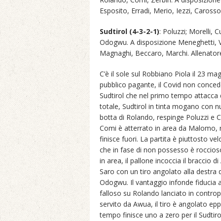
Esposito, Erradi, Merio, Iezzi, Caros
Sudtirol (4-3-2-1)
: Poluzzi; Morelli, 
Odogwu. A disposizione Meneghetti, Vin
Magnaghi, Beccaro, Marchi. Allenator
C’è il sole sul Robbiano Piola il 23 m
pubblico pagante, il Covid non concede 
Sudtirol che nel primo tempo attacca da
totale, Sudtirol in tinta mogano con nu
botta di Rolando, respinge Poluzzi e 
Comi è atterrato in area da Malomo, rig
finisce fuori. La partita è piuttosto ve
che in fase di non possesso è roccioso
in area, il pallone incoccia il braccio 
Saro con un tiro angolato alla destra 
Odogwu. Il vantaggio infonde fiducia 
falloso su Rolando lanciato in contropi
servito da Awua, il tiro è angolato epp
tempo finisce uno a zero per il Sudtiro