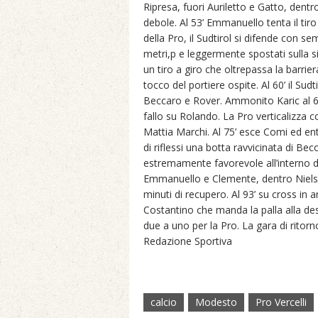
Ripresa, fuori Auriletto e Gatto, dentro
debole. Al 53’ Emmanuello tenta il tiro 
della Pro, il Sudtirol si difende con se
metri,p e leggermente spostati sulla 
un tiro a giro che oltrepassa la barri
tocco del portiere ospite. Al 60’ il S
Beccaro e Rover. Ammonito Karic al 
fallo su Rolando. La Pro verticalizza c
Mattia Marchi. Al 75’ esce Comi ed en
di riflessi una botta ravvicinata di Be
estremamente favorevole all’interno del
Emmanuello e Clemente, dentro Nielsen 
minuti di recupero. Al 93’ su cross in 
Costantino che manda la palla alla dest
due a uno per la Pro. La gara di ritor
Redazione Sportiva
calcio
Modesto
Pro Vercelli