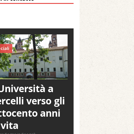
ciali
Università a
rcelli verso gli
tocento anni
 vita