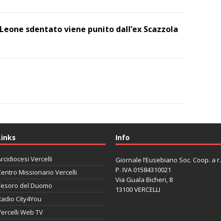
l Leone sdentato viene punito dall’ex Scazzola
Links
Info
rcidiocesi Vercelli
Giornale l’Eusebiano Soc. Coop. a r.l
P. IVA 01584310021
entro Missionario Vercelli
Via Guala Bicheri, 8
Tesoro del Duomo
13100 VERCELLI
Radio City4You
ercelli Web TV