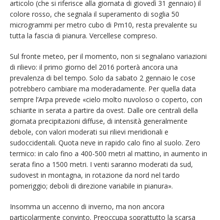
articolo (che si riferisce alla giornata di giovedì 31 gennaio) il
colore rosso, che segnala il superamento di soglia 50
microgrammi per metro cubo di Pm10, resta prevalente su
tutta la fascia di pianura. Vercellese compreso.
Sul fronte meteo, per il momento, non si segnalano variazioni
di rilievo: il primo giorno del 2016 porterà ancora una
prevalenza di bel tempo. Solo da sabato 2 gennaio le cose
potrebbero cambiare ma moderadamente. Per quella data
sempre l’Arpa prevede «cielo molto nuvoloso o coperto, con
schiarite in serata a partire da ovest. Dalle ore centrali della
giornata precipitazioni diffuse, di intensità generalmente
debole, con valori moderati sui rilievi meridionali e
sudoccidentali. Quota neve in rapido calo fino al suolo. Zero
termico: in calo fino a 400-500 metri al mattino, in aumento in
serata fino a 1500 metri. I venti saranno moderati da sud,
sudovest in montagna, in rotazione da nord nel tardo
pomeriggio; deboli di direzione variabile in pianura».
Insomma un accenno di inverno, ma non ancora
particolarmente convinto. Preoccupa soprattutto la scarsa