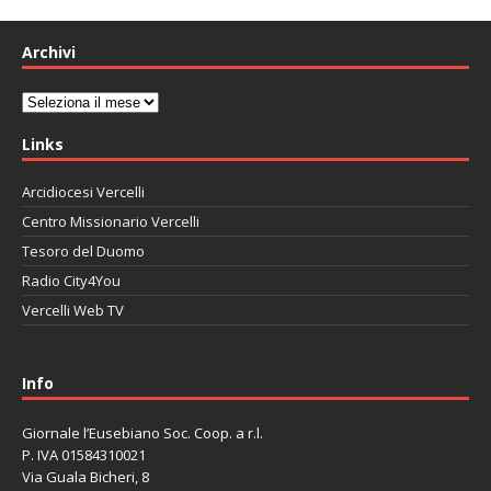
Archivi
Archivi
Links
Arcidiocesi Vercelli
Centro Missionario Vercelli
Tesoro del Duomo
Radio City4You
Vercelli Web TV
автоновости
Mazda CX-90
Volkswagen Taos
Lexus LC 500
Info
Giornale l’Eusebiano Soc. Coop. a r.l.
P. IVA 01584310021
Via Guala Bicheri, 8