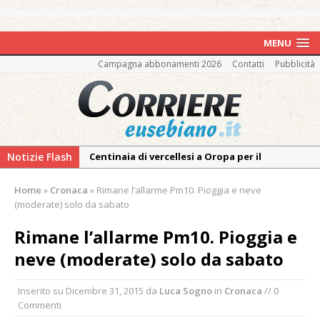
MENU
Campagna abbonamenti 2026
Contatti
Pubblicità
Notizie Flash
Intervento dei vigili del fuoco per un
incendio di sterpaglie a Caresanablot
Home
»
Cronaca
»
Rimane l’allarme Pm10. Pioggia e neve
Asl Vc: arrivano i nuovi totem multifunzionali
(moderate) solo da sabato
per i pagamenti delle prestazioni
Rimane l’allarme Pm10. Pioggia e
Tanti fedeli in duomo per S. Eusebio. Mons.
neve (moderate) solo da sabato
Baturi: «Quel legame profondo tra le Chiese
di Vercelli e Cagliari»
Inserito su
Dicembre 31, 2015
da
Luca Sogno
in
Cronaca
// 0
Dieci anni fa l’ingresso a Vercelli
Commenti
dell’arcivescovo mons. Marco Arnolfo