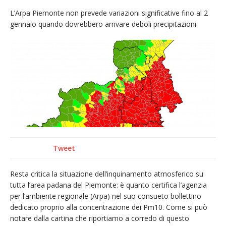
«Quel Presepe modello di Chiesa»
L’Arpa Piemonte non prevede variazioni significative fino al 2
gennaio quando dovrebbero arrivare deboli precipitazioni
Tutto pronto per la 73ª Giornata del
Ringraziamento: convegno, messa e
mercatino agricolo
Nuovo fronte delle fiamme: vasto incendio
alle pendici del Monte Barone
Centinaia di vercellesi a Oropa per il
pellegrinaggio diocesano
Tweet
Resta critica la situazione dell’inquinamento atmosferico su
tutta l’area padana del Piemonte: è quanto certifica l’agenzia
per l’ambiente regionale (Arpa) nel suo consueto bollettino
dedicato proprio alla concentrazione dei Pm10. Come si può
notare dalla cartina che riportiamo a corredo di questo