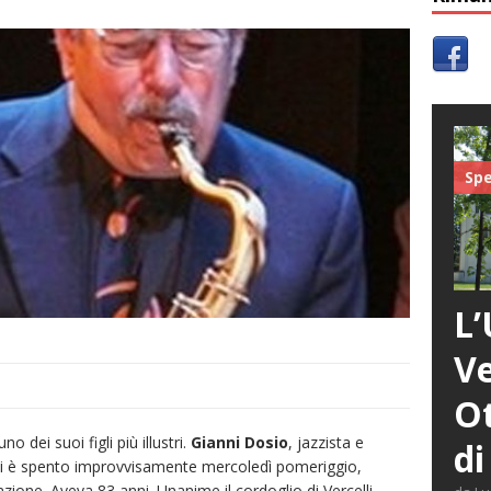
Spe
L’
Ve
Ot
o dei suoi figli più illustri.
Gianni Dosio
, jazzista e
di
 si è spento improvvisamente mercoledì pomeriggio,
zione. Aveva 83 anni. Unanime il cordoglio di Vercelli.