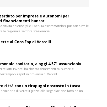
 perduto per imprese e autonomi per
ei finanziamenti bancari
sitività odierne (di cui ben 14 asintomatiche), pur con tutte le
livello regionale sembra stazionaria
erte al Cnos Fap di Vercelli
rsonale sanitario, a oggi 4.571 assunzioni»
Vercellotti, invece, ha chiesto chiarimenti su numeri e
i tamponi rapidi in provincia di Vercelli
ro città con un tirapugni nascosto in tasca
 seminario di Vercelli grazie alla segnalazione fatta da un