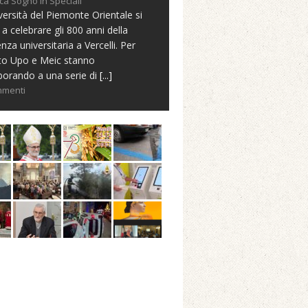
ca Sogno in Speciali
versità del Piemonte Orientale si
 a celebrare gli 800 anni della
nza universitaria a Vercelli. Per
to Upo e Meic stanno
borando a una serie di
[...]
mmenti