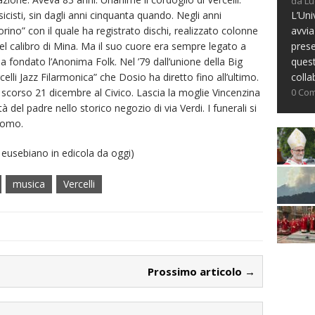
da Lu
L’Uni
cisti, sin dagli anni cinquanta quando. Negli anni
avvia
rino” con il quale ha registrato dischi, realizzato colonne
prese
el calibro di Mina. Ma il suo cuore era sempre legato a
ques
ha fondato l’Anonima Folk. Nel ’79 dall’unione della Big
colla
elli Jazz Filarmonica” che Dosio ha diretto fino all’ultimo.
0 Co
 scorso 21 dicembre al Civico. Lascia la moglie Vincenzina
ità del padre nello storico negozio di via Verdi. I funerali si
duomo.
e eusebiano in edicola da oggi)
musica
Vercelli
Prossimo articolo →