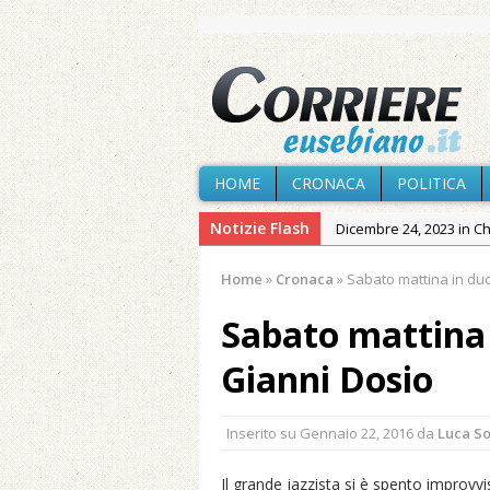
HOME
CRONACA
POLITICA
Notizie Flash
Dicembre 24, 2023 in C
Novembre 10, 2023 in 
Home
»
Cronaca
»
Sabato mattina in duo
Agosto 6, 2026 in Cron
Sabato mattina 
Agosto 5, 2026 in Cron
Agosto 4, 2026 in Chies
Gianni Dosio
Agosto 3, 2026 in Cron
Agosto 3, 2026 in Cron
Inserito su
Gennaio 22, 2016
da
Luca S
Maggio 11, 2024 in Spec
Il grande jazzista si è spento improv