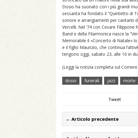
Dosio ha suonato con i più grandi musi
sessanta ha fondato il “Quintetto di To
sonore e arrangiamenti per cantanti d
Vercelli. Nel ’74 con Cesare Filippone 
Band e della Filarmonica nasce la “Verc
Memorabile il «Concerto di Natale» lo
e il figlio Maurizio, che continua l’attiv
tengono oggi, sabato 23, alle 10 in 
(Leggi la notizia completa sul Corrier
dosio
funerali
jazz
morte
Tweet
← Articolo precedente