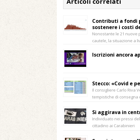
Articoli correlati
Contributi a fondi
sostenere i costi d
Nonostante le 21 nuove po
cautele, la situazione a 
Iscrizioni ancora ap
Stecco: «Covid e pe
Il consigliere Carlo Riva 
tempistiche di consegna de
Si aggirava in cent
Individuato nei pressi del
cittadino ai Carabinieri