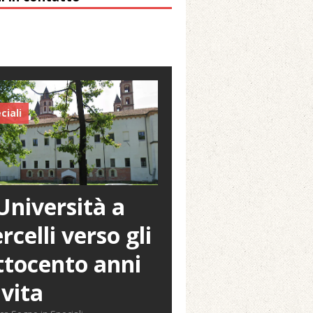
ciali
Università a
rcelli verso gli
tocento anni
 vita