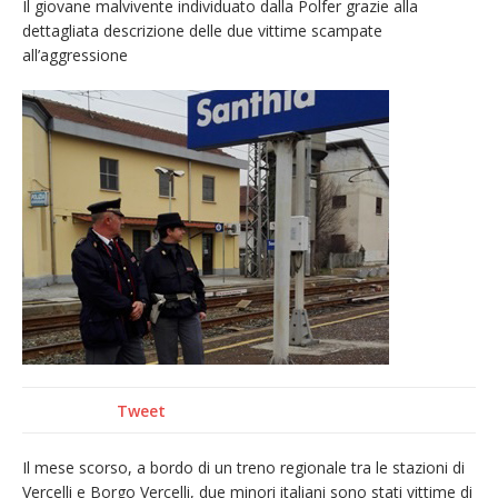
Il giovane malvivente individuato dalla Polfer grazie alla
carnevale di Santhià. La soddisfazione della
dettagliata descrizione delle due vittime scampate
Pro Loco
all’aggressione
Il Piemonte ha avviato la richiesta di calamità
naturale per la siccità estrema e gli incendi
Crisi idrica: il Comune di Vercelli introduce
alcune limitazioni all’utilizzo dell’acqua
Dieci anni fa l’ingresso a Vercelli
dell’arcivescovo mons. Marco Arnolfo
Tweet
Il mese scorso, a bordo di un treno regionale tra le stazioni di
Vercelli e Borgo Vercelli, due minori italiani sono stati vittime di