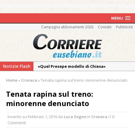
MENU
Campagna abbonamenti 2026
Contatti
Pubblicità
Notizie Flash
«Quel Presepe modello di Chiesa»
Tutto pronto per la 73ª Giornata del
Home
»
Cronaca
»
Tenata rapina sul treno: minorenne denunciato
Ringraziamento: convegno, messa e
mercatino agricolo
Tenata rapina sul treno:
Piscina ex Enal non balneabile dopo i controlli
minorenne denunciato
dell’Asl. Il Comune: «Misura precauzionale e
provvisoria»
Inserito su
Febbraio 1, 2016
da
Luca Sogno
in
Cronaca
// 0
Commenti
La Pro verso l’avvio della Stagione
La Regione stanzia oltre 38mila euro per il