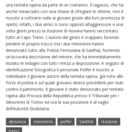
una tentata rapina da parte di un coetaneo. Il ragazzo, che ha
anche minacciato con una chiave di sfregiare le vittime, non è
riuscito a sottrarre nulla ai giovani grazie alla loro prontezza di
spirito; infatti, i due amici si sono opposti all’aggressore e una
volta giunti presso la stazione di Novara hanno raccontato
tutto al Capo Treno. L’autore del gesto è scappato facendo
perdere le proprie tracce ma i due minorenni hanno
denunciato tutto alla Polizia Ferroviaria di Santhià, fornendo
un’accurata descrizione del minore, che ha immediatamente
iniziato le indagini con tutti i mezzi a disposizione. A seguito di
identificazione fotografica il personale Polfer è riuscito a
individuare il giovane autore della tentata rapina, già noto alle
forze di polizia e sul quale gravano diversi precedenti per reati
contro il patrimonio. Il giovane è stato denunciato per tentata
rapina alla Procura della Repubblica presso il Tribunale per i
Minorenni di Torino ed ora la sua posizione è al vaglio
dell’Autorità Giudiziaria.
denuncia
minorenni
polfer
Santhià
stazione
treno