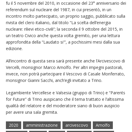
fu il 5 novembre del 2010, in occasione del 23° anniversario dei
referendum sul nucleare del 1987, in cui presentò, in un
incontro molto partecipato, un proprio saggio, pubblicato sulla
rivista del clero italiano, dal titolo “La scelta dell’energia
nucleare: rilievi etico-civili”; la seconda il 9 ottobre del 2015, in
un teatro Civico anche questa volta gremito, per una lettura
approfondita della “Laudato si'”, a pochissimi mesi dalla sua
edizione.
All’incontro di questa sera sarà presente anche l’Arcivescovo di
Vercelli, monsignor Marco Arnolfo. Per altri impegni pastorali,
invece, non potrà partecipare il Vescovo di Casale Monferrato,
monsignor Gianni Sacchi, anch’egli invitato a Trino.
Legambiente Vercellese e Valsesia (gruppo di Trino) e “Parents
for Future” di Trino auspicano che il tema trattato e l’altissima
qualità del relatore e del moderatore siano di buon auspicio
per avere una sala gremita.
2020
amministrazione
arcivescovo
Arnolfo