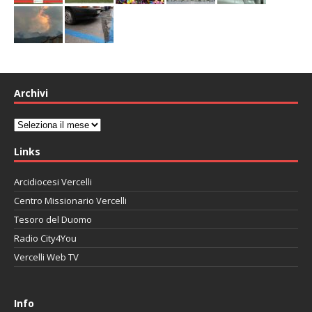
Archivi
Archivi
Links
Arcidiocesi Vercelli
Centro Missionario Vercelli
Tesoro del Duomo
Radio City4You
Vercelli Web TV
автоновости
Mazda CX-90
Volkswagen Taos
Lexus LC 500
Info