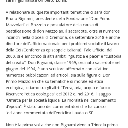
sarà il giornalista Umberto Lorini.
A relazionare su queste importanti tematiche ci sarà don
Bruno Bignami, presidente della Fondazione “Don Primo
Mazzolari” di Bozzolo e postulatore della causa di
beatificazione di don Mazzolari. Il sacerdote, oltre ai numerosi
incarichi nella diocesi di Cremona, da settembre 2018 è anche
direttore dell’Ufficio nazionale per i problemi sociali e il lavoro
della Cei (Conferenza episcopale italiana). Tale Ufficio, dal
2000, si è arricchito di altri ambiti: “giustizia e pace” e “custodia
del creato”. Don Bignami, classe 1969, ordinato sacerdote nel
giugno del 1994, è uno scrittore affermato con all’attivo
numerose pubblicazioni ed articoli, sia sulla figura di Don
Primo Mazzolari che su tematiche di morale ed etica
ecologica, citiamo tra gli altri: “Terra, aria, acqua e fuoco –
Riscrivere l’etica ecologica” del 2012 e, nel 2016, il saggio
“Un’arca per la società liquida. La moralità nel cambiamento
d’epoca”. È stato uno dei commentatori che ha curato
l’edizione commentata dell’enciclica Laudato Si’.
Non è la prima volta che don Bignami viene a Trino: la prima