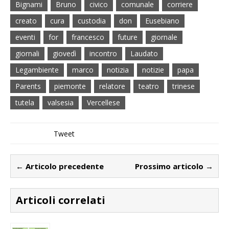
Bignami
Bruno
civico
comunale
corriere
creato
cura
custodia
don
Eusebiano
eventi
for
francesco
future
giornale
giornali
giovedì
incontro
Laudato
Legambiente
marco
notizia
notizie
papa
Parents
piemonte
relatore
teatro
trinese
tutela
valsesia
Vercellese
Tweet
← Articolo precedente
Prossimo articolo →
Articoli correlati