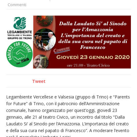
Commenti
provvisoria»
La Pro verso l’avvio della Stagione
La Regione stanzia oltre 38mila euro per il
carnevale di Santhià. La soddisfazione della
Pro Loco
Dieci anni fa l’ingresso a Vercelli
dell’arcivescovo mons. Marco Arnolfo
Tweet
Legambiente Vercellese e Valsesia (gruppo di Trino) e “Parents
for Future” di Trino, con il patrocinio dell’Amministrazione
comunale, hanno organizzato per quest’oggi, giovedì 23
gennaio, alle 21 al teatro Civico, un incontro dal titolo “Dalla
Laudato Si’ al Sinodo per l’Amazzonia. L’importanza del creato
e della sua cura nel papato di Francesco”. A moderare l’evento