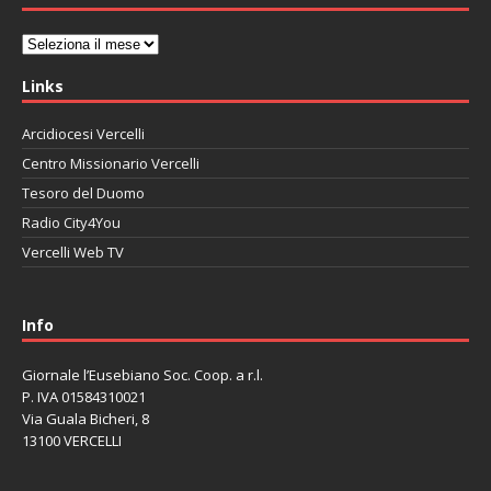
Archivi
Links
Arcidiocesi Vercelli
Centro Missionario Vercelli
Tesoro del Duomo
Radio City4You
Vercelli Web TV
автоновости
Mazda CX-90
Volkswagen Taos
Lexus LC 500
Info
Giornale l’Eusebiano Soc. Coop. a r.l.
P. IVA 01584310021
Via Guala Bicheri, 8
13100 VERCELLI