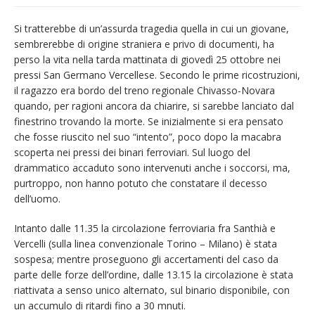
Si tratterebbe di un’assurda tragedia quella in cui un giovane,
sembrerebbe di origine straniera e privo di documenti, ha
perso la vita nella tarda mattinata di giovedì 25 ottobre nei
pressi San Germano Vercellese. Secondo le prime ricostruzioni,
il ragazzo era bordo del treno regionale Chivasso-Novara
quando, per ragioni ancora da chiarire, si sarebbe lanciato dal
finestrino trovando la morte. Se inizialmente si era pensato
che fosse riuscito nel suo “intento”, poco dopo la macabra
scoperta nei pressi dei binari ferroviari. Sul luogo del
drammatico accaduto sono intervenuti anche i soccorsi, ma,
purtroppo, non hanno potuto che constatare il decesso
dell’uomo.
Intanto dalle 11.35 la circolazione ferroviaria fra Santhià e
Vercelli (sulla linea convenzionale Torino – Milano) è stata
sospesa; mentre proseguono gli accertamenti del caso da
parte delle forze dell’ordine, dalle 13.15 la circolazione è stata
riattivata a senso unico alternato, sul binario disponibile, con
un accumulo di ritardi fino a 30 mnuti.