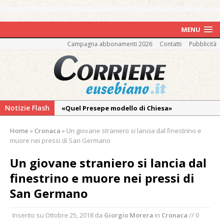
MENU
Campagna abbonamenti 2026
Contatti
Pubblicità
Notizie Flash
«Quel Presepe modello di Chiesa»
Tutto pronto per la 73ª Giornata del
Home
»
Cronaca
»
Un giovane straniero si lancia dal finestrino e
Ringraziamento: convegno, messa e
muore nei pressi di San Germano
mercatino agricolo
Un giovane straniero si lancia dal
Quel giardino davanti all’ospedale curato da
finestrino e muore nei pressi di
otto soggetti autistici in cura all’Asl di
Vercelli
San Germano
Dopo caldo e incendi, il maltempo estremo:
Inserito su
Ottobre 25, 2018
da
Giorgio Morera
in
Cronaca
// 0
nell’Alto Novarese si contano i danni del