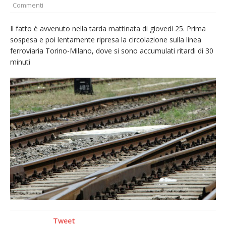
Commenti
nubifragio di venerdì
Estate di sagre anche per i mezzi storici della
Il fatto è avvenuto nella tarda mattinata di giovedì 25. Prima
collezione della Fondazione Marazzato
sospesa e poi lentamente ripresa la circolazione sulla linea
ferroviaria Torino-Milano, dove si sono accumulati ritardi di 30
Pro vs Saluzzo, amichevole di buon riscontro
minuti
Piscina ex Enal non balneabile dopo i controlli
dell’Asl. Il Comune: «Misura precauzionale e
provvisoria»
Dieci anni fa l’ingresso a Vercelli
dell’arcivescovo mons. Marco Arnolfo
Tweet