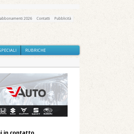
abbonamenti 2026
Contatti
Pubblicità
SPECIALI
RUBRICHE
gno, messa e mercatino agricolo
nte Barone
Caresanablot
elle prestazioni
 Arnolfo
i in contatto