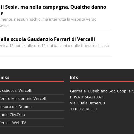
 il Sesia, ma nella campagna. Qualche danno
ia
lmente, nessun rischio, ma interrotta la viabilità verso
Sesia
della scuola Gaudenzio Ferrari di Vercelli
ca 12 aprile, alle ore 12, dai balconi o dalle finestre di casa
Links
Info
rcidiocesi Vercelli
Giornale l’Eusebiano Soc. Coop. a r.l
P. IVA 01584310021
entro Missionario Vercelli
Via Guala Bicheri, 8
Tesoro del Duomo
13100 VERCELLI
Radio City4You
ercelli Web TV