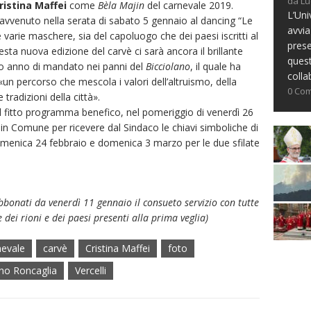
da Lu
ristina Maffei
come
Bèla Majin
del carnevale 2019.
L’Uni
 avvenuto nella serata di sabato 5 gennaio al dancing “Le
avvia
e varie maschere, sia del capoluogo che dei paesi iscritti al
prese
esta nuova edizione del carvè ci sarà ancora il brillante
ques
mo anno di mandato nei panni del
Bicciolano
, il quale ha
colla
n percorso che mescola i valori dell’altruismo, della
0 Co
 tradizioni della città».
el fitto programma benefico, nel pomeriggio di venerdì 26
n Comune per ricevere dal Sindaco le chiavi simboliche di
domenica 24 febbraio e domenica 3 marzo per le due sfilate
bbonati da venerdì 11 gennaio il consueto servizio con tutte
 dei rioni e dei paesi presenti alla prima veglia)
nevale
carvè
Cristina Maffei
foto
no Roncaglia
Vercelli