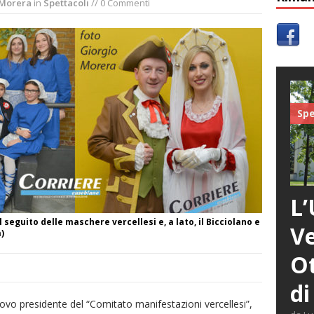
 Morera
in
Spettacoli
// 0 Commenti
Spe
L’
seguito delle maschere vercellesi e, a lato, il Bicciolano e
Ve
)
Ot
di
uovo presidente del “Comitato manifestazioni vercellesi”,