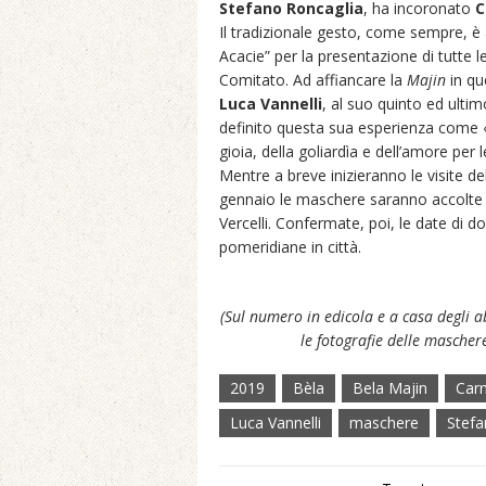
Stefano Roncaglia
, ha incoronato
C
Il tradizionale gesto, come sempre, è
Acacie” per la presentazione di tutte l
Comitato. Ad affiancare la
Majin
in qu
Luca Vannelli
, al suo quinto ed ulti
definito questa sua esperienza come «u
gioia, della goliardìa e dell’amore per le
Mentre a breve inizieranno le visite d
gennaio le maschere saranno accolte i
Vercelli. Confermate, poi, le date di 
pomeridiane in città.
(Sul numero in edicola e a casa degli a
le fotografie delle maschere
2019
Bèla
Bela Majin
Car
Luca Vannelli
maschere
Stefa