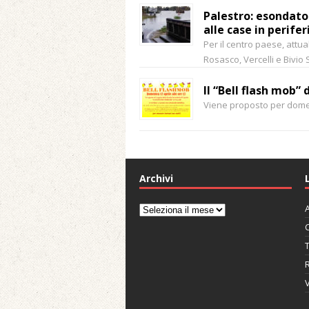
Palestro: esondato
alle case in perifer
Per il centro paese, attua
Rosasco, Vercelli e Bivio 
Il “Bell flash mob” 
Viene proposto per domeni
Archivi
A
Archivi
C
V