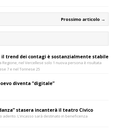
Prossimo articolo →
 il trend dei contagi è sostanzialmente stabile
lla Regione, nel Vercellese solo 1 nuova persona è risultata
rese 7 e nel Torinese 25
oevo diventa “digitale”
 danza” stasera incanterà il teatro Civico
o aderito. L'incasso sarà destinato in beneficenza