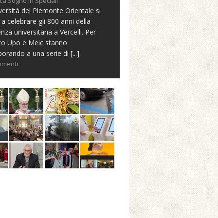
ca Sogno in Speciali
versità del Piemonte Orientale si
 a celebrare gli 800 anni della
nza universitaria a Vercelli. Per
to Upo e Meic stanno
borando a una serie di
[...]
mmenti