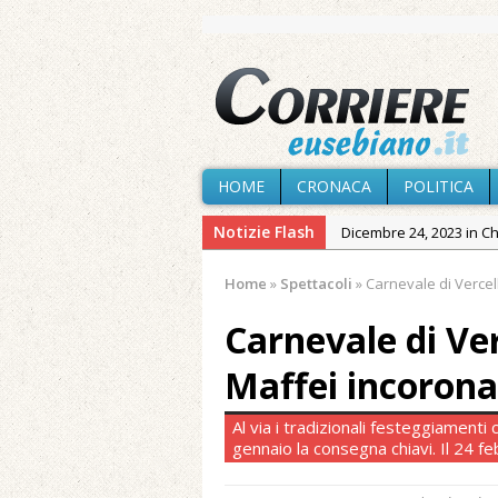
HOME
CRONACA
POLITICA
Notizie Flash
Dicembre 24, 2023 in C
Novembre 10, 2023 in 
Home
»
Spettacoli
»
Carnevale di Vercell
Agosto 6, 2026 in Cron
Carnevale di Ver
Agosto 5, 2026 in Cron
Agosto 4, 2026 in Chies
Maffei incorona
Agosto 3, 2026 in Cron
Al via i tradizionali festeggiamenti 
Agosto 3, 2026 in Cron
gennaio la consegna chiavi. Il 24 feb
Maggio 11, 2024 in Spec