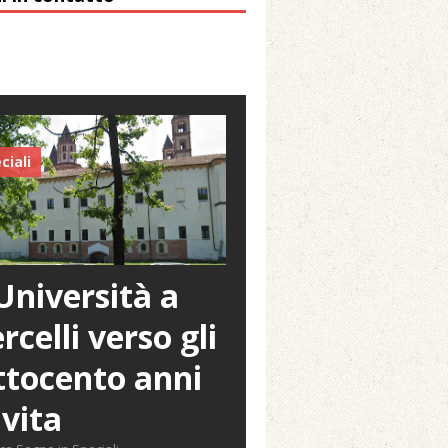
ciali
Università a
rcelli verso gli
tocento anni
 vita