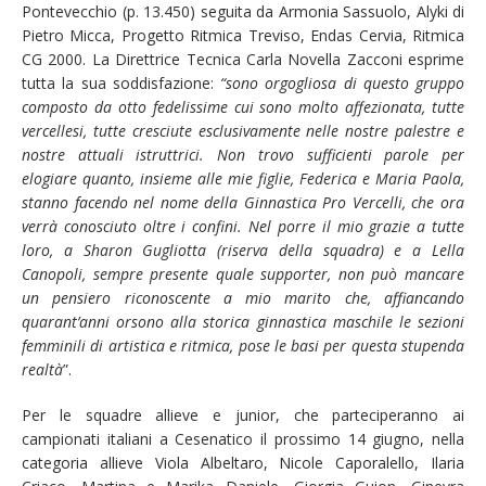
Pontevecchio (p. 13.450) seguita da Armonia Sassuolo, Alyki di
Pietro Micca, Progetto Ritmica Treviso, Endas Cervia, Ritmica
CG 2000. La Direttrice Tecnica Carla Novella Zacconi esprime
tutta la sua soddisfazione:
“sono orgogliosa di questo gruppo
composto da otto fedelissime cui sono molto affezionata, tutte
vercellesi, tutte cresciute esclusivamente nelle nostre palestre e
nostre attuali istruttrici. Non trovo sufficienti parole per
elogiare quanto, insieme alle mie figlie, Federica e Maria Paola,
stanno facendo nel nome della Ginnastica Pro Vercelli, che ora
verrà conosciuto oltre i confini. Nel porre il mio grazie a tutte
loro, a Sharon Gugliotta (riserva della squadra) e a Lella
Canopoli, sempre presente quale supporter, non può mancare
un pensiero riconoscente a mio marito che, affiancando
quarant’anni orsono alla storica ginnastica maschile le sezioni
femminili di artistica e ritmica, pose le basi per questa stupenda
realtà
”.
Per le squadre allieve e junior, che parteciperanno ai
campionati italiani a Cesenatico il prossimo 14 giugno, nella
categoria allieve Viola Albeltaro, Nicole Caporalello, Ilaria