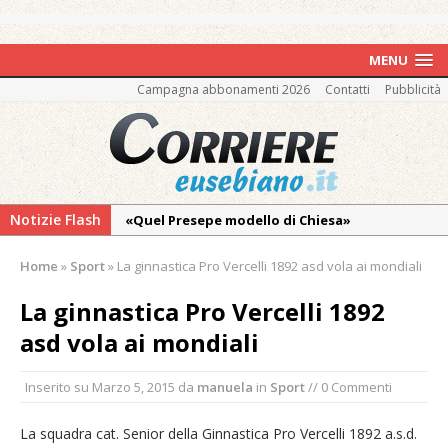
MENU
Campagna abbonamenti 2026
Contatti
Pubblicità
Notizie Flash
«Quel Presepe modello di Chiesa»
Tutto pronto per la 73ª Giornata del
Home
»
Sport
»
La ginnastica Pro Vercelli 1892 asd vola ai mondiali
Ringraziamento: convegno, messa e
mercatino agricolo
La ginnastica Pro Vercelli 1892
La Pro verso l’avvio della Stagione
asd vola ai mondiali
La Regione stanzia oltre 38mila euro per il
Inserito su
Marzo 5, 2015
da
manuela
in
Sport
// 0 Commenti
carnevale di Santhià. La soddisfazione della
Pro Loco
La squadra cat. Senior della Ginnastica Pro Vercelli 1892 a.s.d.
Il Piemonte ha avviato la richiesta di calamità