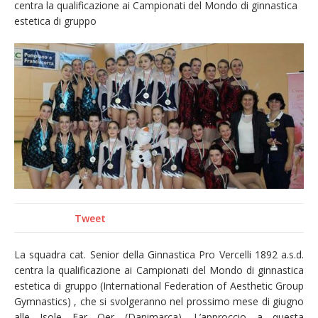
centra la qualificazione ai Campionati del Mondo di ginnastica
naturale per la siccità estrema e gli incendi
estetica di gruppo
Crisi idrica: il Comune di Vercelli introduce
alcune limitazioni all’utilizzo dell’acqua
Incendio sul Monte Barone: si estende il
fronte. Evacuato il rifugio e chiusi tutti i
sentieri
Dieci anni fa l’ingresso a Vercelli
dell’arcivescovo mons. Marco Arnolfo
Tweet
La squadra cat. Senior della Ginnastica Pro Vercelli 1892 a.s.d.
centra la qualificazione ai Campionati del Mondo di ginnastica
estetica di gruppo (International Federation of Aesthetic Group
Gymnastics) , che si svolgeranno nel prossimo mese di giugno
alle Isole Far Oer (Danimarca). L’approccio a questa