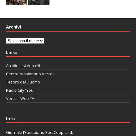
Archivi
Archivi
Links
Arcidiocesi Vercelli
Centro Missionario Vercelli
Tesoro del Duomo
Radio City4You
Vercelli Web TV
автоновости
Mazda CX-90
Volkswagen Taos
Lexus LC 500
Info
Giornale l’Eusebiano Soc. Coop. a r.l.