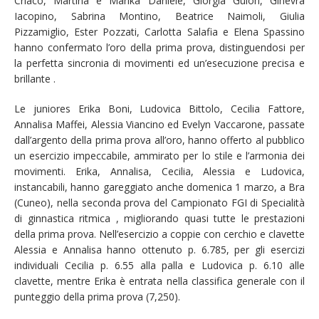
Criaco, Martina e Marika Daniele, Giorgia Guion, Ginevra
Iacopino, Sabrina Montino, Beatrice Naimoli, Giulia
Pizzamiglio, Ester Pozzati, Carlotta Salafia e Elena Spassino
hanno confermato l’oro della prima prova, distinguendosi per
la perfetta sincronia di movimenti ed un’esecuzione precisa e
brillante .
Le juniores Erika Boni, Ludovica Bittolo, Cecilia Fattore,
Annalisa Maffei, Alessia Viancino ed Evelyn Vaccarone, passate
dall’argento della prima prova all’oro, hanno offerto al pubblico
un esercizio impeccabile, ammirato per lo stile e l’armonia dei
movimenti. Erika, Annalisa, Cecilia, Alessia e Ludovica,
instancabili, hanno gareggiato anche domenica 1 marzo, a Bra
(Cuneo), nella seconda prova del Campionato FGI di Specialità
di ginnastica ritmica , migliorando quasi tutte le prestazioni
della prima prova. Nell’esercizio a coppie con cerchio e clavette
Alessia e Annalisa hanno ottenuto p. 6.785, per gli esercizi
individuali Cecilia p. 6.55 alla palla e Ludovica p. 6.10 alle
clavette, mentre Erika è entrata nella classifica generale con il
punteggio della prima prova (7,250).