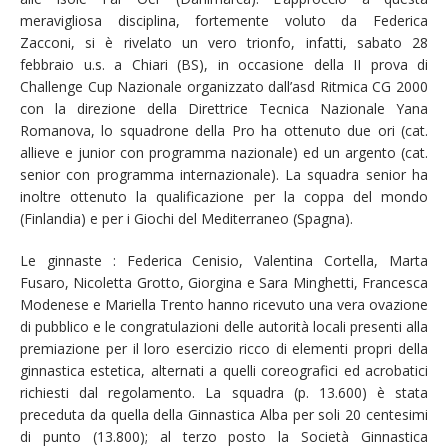
meravigliosa disciplina, fortemente voluto da Federica
Zacconi, si è rivelato un vero trionfo, infatti, sabato 28
febbraio u.s. a Chiari (BS), in occasione della II prova di
Challenge Cup Nazionale organizzato dall’asd Ritmica CG 2000
con la direzione della Direttrice Tecnica Nazionale Yana
Romanova, lo squadrone della Pro ha ottenuto due ori (cat.
allieve e junior con programma nazionale) ed un argento (cat.
senior con programma internazionale). La squadra senior ha
inoltre ottenuto la qualificazione per la coppa del mondo
(Finlandia) e per i Giochi del Mediterraneo (Spagna).
Le ginnaste : Federica Cenisio, Valentina Cortella, Marta
Fusaro, Nicoletta Grotto, Giorgina e Sara Minghetti, Francesca
Modenese e Mariella Trento hanno ricevuto una vera ovazione
di pubblico e le congratulazioni delle autorità locali presenti alla
premiazione per il loro esercizio ricco di elementi propri della
ginnastica estetica, alternati a quelli coreografici ed acrobatici
richiesti dal regolamento. La squadra (p. 13.600) è stata
preceduta da quella della Ginnastica Alba per soli 20 centesimi
di punto (13.800); al terzo posto la Società Ginnastica