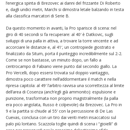
l’energica spinta di Brezovec ai danni del frizzante Di Roberto
e, dagli undici metri, Marchi si dimostra letale balzando in testa
alla classifica marcatori di Serie B.
Da questo momento in avanti, la Pro sparisce di scena: nel
giro di 40 secondi si fa recuperare: al 40′ è Datkovic, sugli
sviluppi di una palla in attiva, a trovare la torre vincente e ad
accorciare le distanze e, al 41′, un contropiede giostrato e
finalizzato da Situm, porta il punteggio incredibilmente sul 2-2.
Come se non bastasse, un minuto dopo, un fallo a
centrocampo di Fabiano viene punto dal secondo giallo. La
Pro Vercelli, dopo essersi trovata sul doppio vantaggio,
dimostra poco carattere nell’addormentare il match e nella
ripresa capitola: al 49′ l’arbitro ravvisa una scorrettezza al limite
dell’area di Cosenza (anch’egli già ammonito): espulsione e
punizione, trasformata non proprio magistralmente (la palla
era poco angolata, Russo è colpevole) da Brezovec. La Pro in
9 e la partita si chiude al 55′ con la percussione di De Las
Cuevas, conclusa con un tiro dai venti metri insaccatosi sul
palo più lontano. Scazzola toglie quindi di scena i “gioielli” di