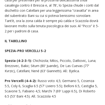
casa per preservarli per la prossima delicatissima sfida
casalinga contro il Brescia e, al 78′, lo Spezia chiude i conti dal
dischetto con Catellani per una leggerissima “cravatta” in area
del subentrato Bani su cui si poteva benissimo sorvolare.
Tant’è, ora la zona calda è sempre più calda e Scazzola dovrà
lavorare molto sulla tenuta psicologica dei suoi. Al “Picco” è 5-
2 per i padroni di casa.
IL TABELLINO
SPEZIA-PRO VERCELLI 5-2
Spezia (4-2-3-1):
Chichizola; Milos, Piccolo, Datkovic, Luna;
Brezovec, Bakic; Situm (80′ Juande), De Las Cuevas (77′
Kvrzic), Catellani; Nené (63′ Giannetti). All.: Bjelica.
Pro Vercelli (4-4-2):
Russo voto 4,5; Germano 5, Cosenza
5.5, Coly 6, Scaglia 6.5 (57′ Liviero 5.5); Belloni 6.5, Castiglia 5,
Scavone 5, Fabiano 4,5; Marchi 7 (69′ Luppi 6.5), Di Roberto
6.5 (53′ Bani 4.5). All.: Scazzola 4.5