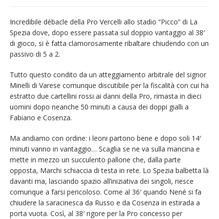
Incredibile débacle della Pro Vercelli allo stadio “Picco” di La
Spezia dove, dopo essere passata sul doppio vantaggio al 38′
di gioco, si è fatta clamorosamente ribaltare chiudendo con un
passivo di 5 a 2.
Tutto questo condito da un atteggiamento arbitrale del signor
Minelli di Varese comunque discutibile per la fiscalità con cui ha
estratto due cartellini rossi ai danni della Pro, rimasta in dieci
uomini dopo neanche 50 minuti a causa dei doppi gialli a
Fabiano e Cosenza.
Ma andiamo con ordine: i leoni partono bene e dopo soli 14′
minuti vanno in vantaggio… Scaglia se ne va sulla mancina e
mette in mezzo un succulento pallone che, dalla parte
opposta, Marchi schiaccia di testa in rete. Lo Spezia balbetta là
davanti ma, lasciando spazio all’iniziativa dei singoli, riesce
comunque a farsi pericoloso. Come al 36′ quando Nené si fa
chiudere la saracinesca da Russo e da Cosenza in estirada a
porta vuota. Così, al 38′ rigore per la Pro concesso per