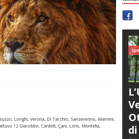
Spe
L’
Ve
Ot
Lisuzzo, Longhi, Verona, Di Tacchio, Sanseverino, Mannini,
ttuso 12 Giacobbe, Cardelli, Çani, Loris, Montella,
di