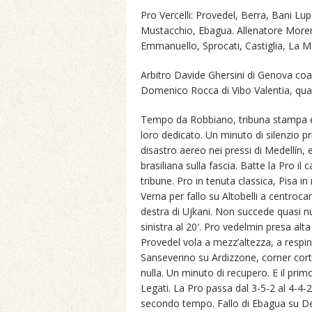
Pro Vercelli: Provedel, Berra, Bani Lu
Mustacchio, Ebagua. Allenatore More
Emmanuello, Sprocati, Castiglia, La M
Arbitro Davide Ghersini di Genova coad
Domenico Rocca di Vibo Valentia, qua
Tempo da Robbiano, tribuna stampa esa
loro dedicato. Un minuto di silenzio p
disastro aereo nei pressi di Medellín,
brasiliana sulla fascia. Batte la Pro il 
tribune. Pro in tenuta classica, Pisa i
Verna per fallo su Altobelli a centroca
destra di Ujkani. Non succede quasi nul
sinistra al 20′. Pro vedelmin presa alta
Provedel vola a mezz’altezza, a respinge
Sanseverino su Ardizzone, corner co
nulla. Un minuto di recupero. E il pri
Legati. La Pro passa dal 3-5-2 al 4-4-
secondo tempo. Fallo di Ebagua su Del F