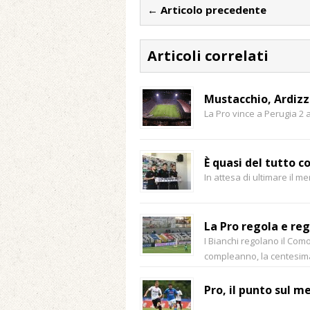
← Articolo precedente
Articoli correlati
Mustacchio, Ardizzo
La Pro vince a Perugia 2 
È quasi del tutto c
In attesa di ultimare il 
La Pro regola e re
I Bianchi regolano il Como
compleanno, la centesima 
Pro, il punto sul m