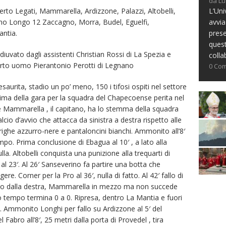
da Lu
L’Uni
perto Legati, Mammarella, Ardizzone, Palazzi, Altobelli,
avvia
no Longo 12 Zaccagno, Morra, Budel, Eguelfi,
prese
antia.
ques
iuvato dagli assistenti Christian Rossi di La Spezia e
colla
rto uomo Pierantonio Perotti di Legnano
0 Co
urita, stadio un po’ meno, 150 i tifosi ospiti nel settore
rima della gara per la squadra del Chapecoense perita nel
 e Mammarella , il capitano, ha lo stemma della squadra
calcio d’avvio che attacca da sinistra a destra rispetto alle
n righe azzurro-nere e pantaloncini bianchi. Ammonito all’8′
mpo. Prima conclusione di Ebagua al 10′ , a lato alla
la. Altobelli conquista una punizione alla trequarti di
 al 23′. Al 26′ Sanseverino fa partire una botta che
re. Corner per la Pro al 36′, nulla di fatto. Al 42′ fallo di
rto dalla destra, Mammarella in mezzo ma non succede
mo tempo termina 0 a 0. Ripresa, dentro La Mantia e fuori
2. Ammonito Longhi per fallo su Ardizzone al 5′ del
abro all’8′, 25 metri dalla porta di Provedel , tira