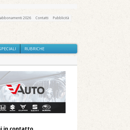
abbonamenti 2026
Contatti
Pubblicità
SPECIALI
RUBRICHE
gno, messa e mercatino agricolo
nte Barone
Caresanablot
elle prestazioni
 Arnolfo
i in contatto