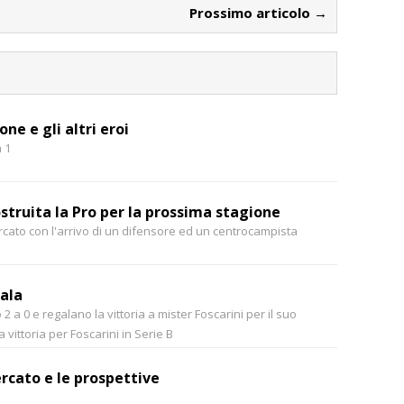
Prossimo articolo →
ne e gli altri eroi
a 1
ostruita la Pro per la prossima stagione
mercato con l'arrivo di un difensore ed un centrocampista
gala
 2 a 0 e regalano la vittoria a mister Foscarini per il suo
vittoria per Foscarini in Serie B
ercato e le prospettive