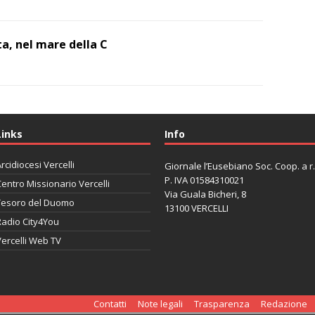
a, nel mare della C
Links
Info
rcidiocesi Vercelli
Giornale l’Eusebiano Soc. Coop. a r.l
P. IVA 01584310021
entro Missionario Vercelli
Via Guala Bicheri, 8
Tesoro del Duomo
13100 VERCELLI
Radio City4You
ercelli Web TV
автоновости
Mazda CX-90
Volkswagen Taos
Lexus LC 500
Contatti
Note legali
Trasparenza
Redazione