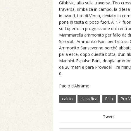
Gilubivic, alto sulla traversa. Tiro cros
traversa, rimbalza in campo, la difesa 
in avanti, tiro di Verna, deviato in co
pone di testa di poco fuori. Al 17′ fuo
su Luperto in progressione dal centroc
Mammarella ammonito per fallo da dietr
Sprocati. Ammonito Bani per fallo su Ça
Ammonito Sanseverino perché abbatte S
palla esce, dopo questa botta, d’un fi
Mannini. Espulso Bani, doppia ammonizi
da 20 metri e para Provedel. Tre minut
0.
Paolo d’Abramo
calcio
classifica
Pisa
Pro Ve
Tweet