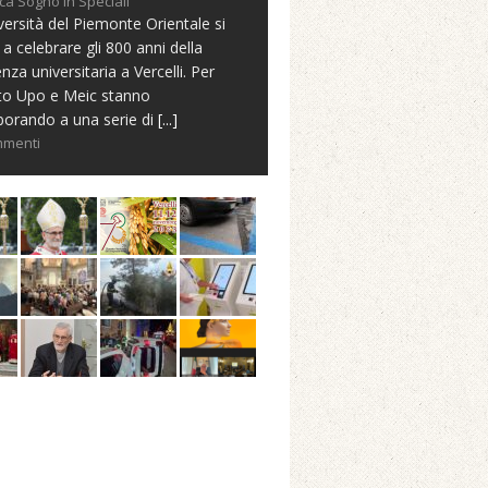
ca Sogno in Speciali
versità del Piemonte Orientale si
 a celebrare gli 800 anni della
nza universitaria a Vercelli. Per
to Upo e Meic stanno
borando a una serie di
[...]
mmenti