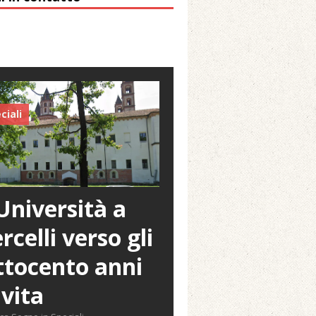
ciali
Università a
rcelli verso gli
tocento anni
 vita