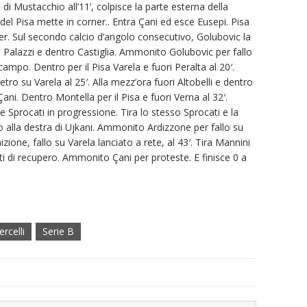
s di Mustacchio all’11’, colpisce la parte esterna della
del Pisa mette in corner.. Entra Çani ed esce Eusepi. Pisa
rner. Sul secondo calcio d’angolo consecutivo, Golubovic la
ri Palazzi e dentro Castiglia. Ammonito Golubovic per fallo
ampo. Dentro per il Pisa Varela e fuori Peralta al 20′.
o su Varela al 25′. Alla mezz’ora fuori Altobelli e dentro
ni. Dentro Montella per il Pisa e fuori Verna al 32′.
procati in progressione. Tira lo stesso Sprocati e la
lo alla destra di Ujkani. Ammonito Ardizzone per fallo su
one, fallo su Varela lanciato a rete, al 43′. Tira Mannini
i di recupero. Ammonito Çani per proteste. E finisce 0 a
rcelli
Serie B