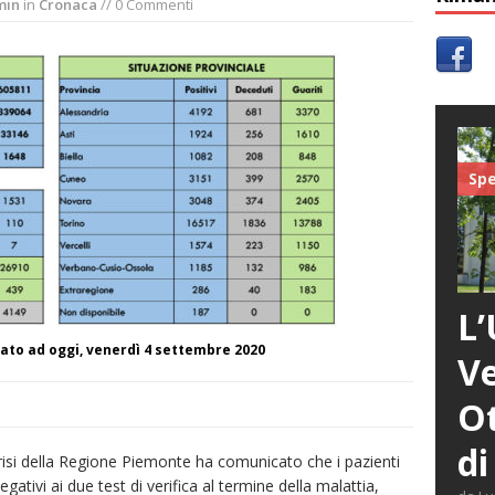
min
in
Cronaca
// 0 Commenti
Spe
L’
ato ad oggi, venerdì 4 settembre 2020
Ve
Ot
di
Crisi della Regione Piemonte ha comunicato che i pazienti
egativi ai due test di verifica al termine della malattia,