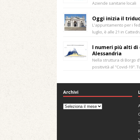
Aziende sanitarie locali
Oggi inizia il trid
L'appuntamento per i fede
luglio, è alle 21 in Cattedr
I numeri più alti d
Alessandria
Nella struttura di Borgo d'
positività al "Covid-19". Tu
Archivi
A
Archivi
C
V