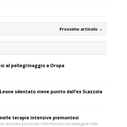
Prossimo articolo →
esi al pellegrinaggio a Oropa
l Leone sdentato viene punito dall’ex Scazzola
 nelle terapie intensive piemontesi
r reclutare personale infermieristico da impiegare nelle