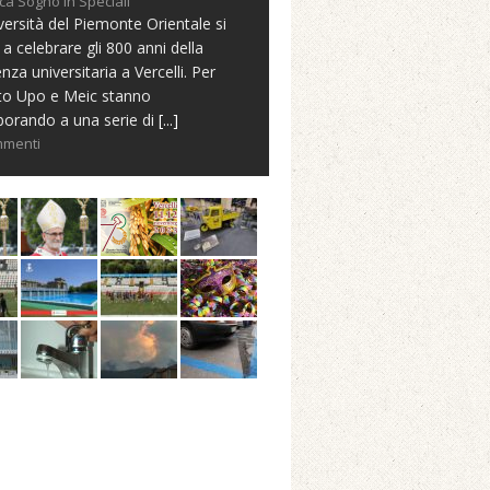
ca Sogno in Speciali
versità del Piemonte Orientale si
 a celebrare gli 800 anni della
nza universitaria a Vercelli. Per
to Upo e Meic stanno
borando a una serie di
[...]
mmenti