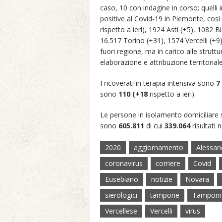
caso, 10 con indagine in corso; quelli 
positive al Covid-19 in Piemonte, così
rispetto a ieri), 1924 Asti (+5), 1082 
16.517 Torino (+31), 1574 Vercelli (+
fuori regione, ma in carico alle struttu
elaborazione e attribuzione territoriale
I ricoverati in terapia intensiva sono
7
sono
110 (+18
rispetto a ieri).
Le persone in isolamento domiciliare
sono
605.811
di cui
339.064
risultati 
2020
aggiornamento
Alessan
coronavirus
corriere
Covid
Eusebiano
notizie
Novara
sierologici
tampone
Tamponi
Vercellese
Vercelli
virus