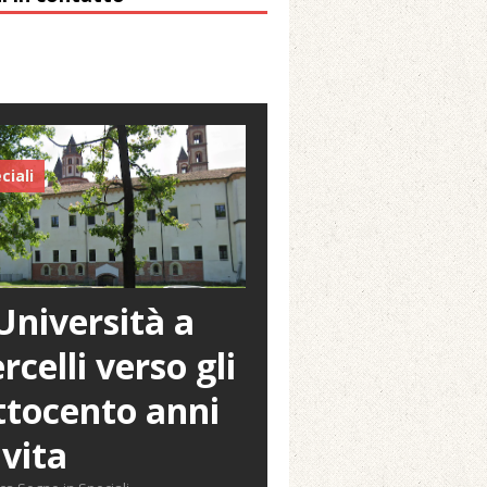
ciali
Università a
rcelli verso gli
tocento anni
 vita