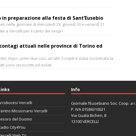
uo in preparazione alla festa di Sant’Eusebio
li, nelle giornate di mercoledì 29, giovedì 30 e venerdì 31
ale a Vercelli per il canto dei vespri
i contagi attuali nelle province di Torino ed
Ale, dopo i primi due casi, ad altri 3 ospiti è stata riscontrata la
tti sono circoscritti ed isolati
Links
Info
rcidiocesi Vercelli
Giornale l’Eusebiano Soc. Coop. a r.l
P. IVA 01584310021
entro Missionario Vercelli
Via Guala Bicheri, 8
Tesoro del Duomo
13100 VERCELLI
Radio City4You
ercelli Web TV