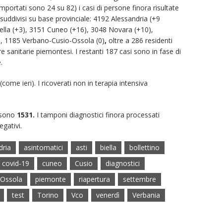
importati sono 24 su 82) i casi di persone finora risultate
 suddivisi su base provinciale: 4192 Alessandria (+9
Biella (+3), 3151 Cuneo (+16), 3048 Novara (+10),
9), 1185 Verbano-Cusio-Ossola (0)
,
oltre a 286 residenti
re sanitarie piemontesi. I restanti 187 casi sono in fase di
.
(come ieri). I ricoverati non in terapia intensiva
 sono
1531.
I tamponi diagnostici finora processati
negativi.
dria
asintomatici
asti
biella
bollettino
covid-19
cuneo
Cusio
diagnostici
Ossola
piemonte
riapertura
settembre
test
Torino
Vco
venerdì
Verbania