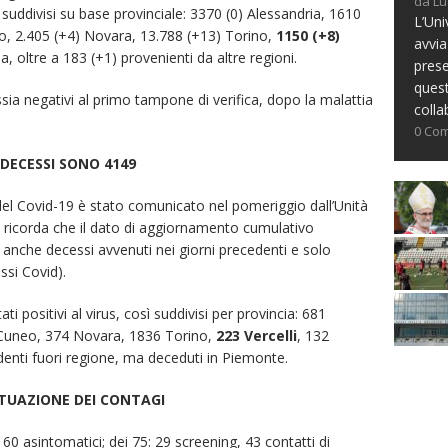
da Lu
ì suddivisi su base provinciale: 3370 (0) Alessandria, 1610
L’Uni
neo, 2.405 (+4) Novara, 13.788 (+13) Torino,
1150 (+8)
avvia
, oltre a 183 (+1) provenienti da altre regioni.
prese
ques
ssia negativi al primo tampone di verifica, dopo la malattia
colla
0 Co
 DECESSI SONO 414
9
 del Covid-19 è stato comunicato nel
pomeriggio dall’Unità
si ricorda che il dato di aggiornamento cumulativo
che decessi avvenuti nei giorni precedenti e solo
si Covid).
ati positivi al virus, così suddivisi per provincia: 681
9 Cuneo, 374 Novara, 1836 Torino,
223 Vercelli
, 132
denti fuori regione, ma deceduti in Piemonte.
ITUAZIONE DEI CONTAGI
ui 60 asintomatici; dei 75: 29 screening, 43 contatti di