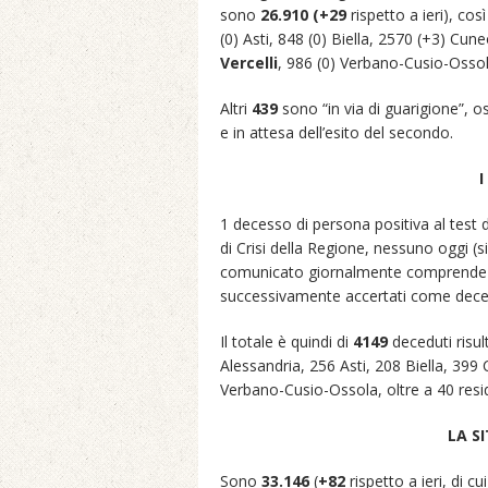
sono
26.910 (+29
rispetto a ieri), cos
(0) Asti, 848 (0) Biella, 2570 (+3) Cu
Vercelli
, 986 (0) Verbano-Cusio-Ossola
Altri
4
3
9
sono “in via di guarigione”, o
e in attesa dell’esito del secondo.
I
1 decesso di persona positiva al test
di Crisi della Regione, nessuno oggi (
comunicato giornalmente comprende an
successivamente accertati come deces
Il totale è quindi di
4149
deceduti risult
Alessandria, 256 Asti, 208 Biella, 39
Verbano-Cusio-Ossola, oltre a 40 resi
LA S
Sono
33.146
(
+82
rispetto a ieri, di c