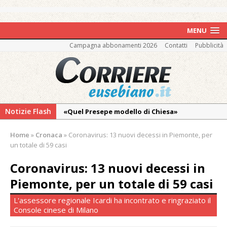
MENU
Campagna abbonamenti 2026
Contatti
Pubblicità
Notizie Flash
«Quel Presepe modello di Chiesa»
Tutto pronto per la 73ª Giornata del
Home
»
Cronaca
»
Coronavirus: 13 nuovi decessi in Piemonte, per
Ringraziamento: convegno, messa e
un totale di 59 casi
mercatino agricolo
Coronavirus: 13 nuovi decessi in
La Pro verso l’avvio della Stagione
Piemonte, per un totale di 59 casi
La Regione stanzia oltre 38mila euro per il
carnevale di Santhià. La soddisfazione della
L'assessore regionale Icardi ha incontrato e ringraziato il
Console cinese di Milano
Pro Loco
Il Piemonte ha avviato la richiesta di calamità