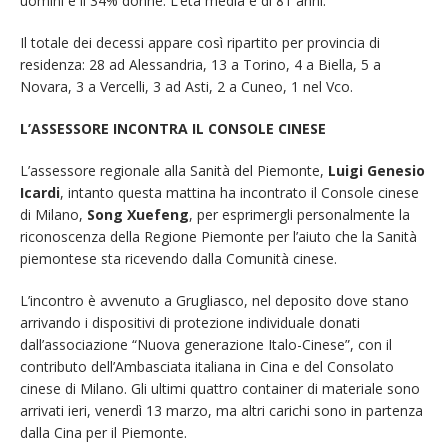
uomini e il 34% donne. L’età media è di 81 anni.
Il totale dei decessi appare così ripartito per provincia di
residenza: 28 ad Alessandria, 13 a Torino, 4 a Biella, 5 a
Novara, 3 a Vercelli, 3 ad Asti, 2 a Cuneo, 1 nel Vco.
L’ASSESSORE INCONTRA IL CONSOLE CINESE
L’assessore regionale alla Sanità del Piemonte,
Luigi Genesio
Icardi
, intanto questa mattina ha incontrato il Console cinese
di Milano,
Song Xuefeng
, per esprimergli personalmente la
riconoscenza della Regione Piemonte per l’aiuto che la Sanità
piemontese sta ricevendo dalla Comunità cinese.
L’incontro è avvenuto a Grugliasco, nel deposito dove stano
arrivando i dispositivi di protezione individuale donati
dall’associazione “Nuova generazione Italo-Cinese”, con il
contributo dell’Ambasciata italiana in Cina e del Consolato
cinese di Milano. Gli ultimi quattro container di materiale sono
arrivati ieri, venerdì 13 marzo, ma altri carichi sono in partenza
dalla Cina per il Piemonte.