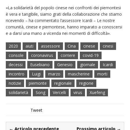
«La solidarietà del popolo cinese nei confronti dei piemontesi
è vera e tangibile, siamo grati della collaborazione che stiamo
ricevendo – ha commentato l’assessore Icardi – Le nostre
comunità, cinese e piemontese, hanno imparato a conoscersi
e a darsi una mano a vicenda nei momenti di difficoltà».
2020
aiuti
assessore
Cina
cinese
cinesi
console
coronavirus
corriere
covid-19
decessi
Eusebiano
Genesio
giornale
Icardi
incontro
Luigi
marzo
mascherine
morti
notizie
piemonte
regionale
regione
solidarietà
Song
Vercelli
virus
Xuefeng
Tweet
← Articolo precedente
Prossimo articolo →