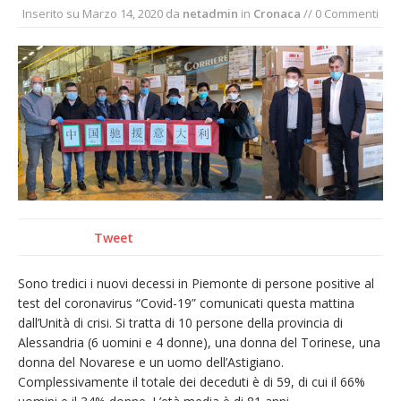
Inserito su
Marzo 14, 2020
da
netadmin
in
Cronaca
// 0 Commenti
naturale per la siccità estrema e gli incendi
Crisi idrica: il Comune di Vercelli introduce
alcune limitazioni all’utilizzo dell’acqua
Incendio sul Monte Barone: si estende il
fronte. Evacuato il rifugio e chiusi tutti i
sentieri
Dieci anni fa l’ingresso a Vercelli
dell’arcivescovo mons. Marco Arnolfo
Tweet
Sono tredici i nuovi decessi in Piemonte di persone positive al
test del coronavirus “Covid-19” comunicati questa mattina
dall’Unità di crisi. Si tratta di 10 persone della provincia di
Alessandria (6 uomini e 4 donne), una donna del Torinese, una
donna del Novarese e un uomo dell’Astigiano.
Complessivamente il totale dei deceduti è di 59, di cui il 66%