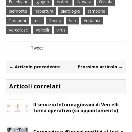
Eusebiano
giugno
notizie
Novara
Ossola
piemonte
riapertura
sierologici
tampone
Tamponi
test
Torino
Vco
Verbania
Vercellese
Vercelli
virus
Tweet
← Articolo precedente
Prossimo articolo →
Articoli correlati
Il servizio Informagiovani di Vercelli
torna operativo (su appuntamento)
Coronavirus: 49 nuovi positivi al test e