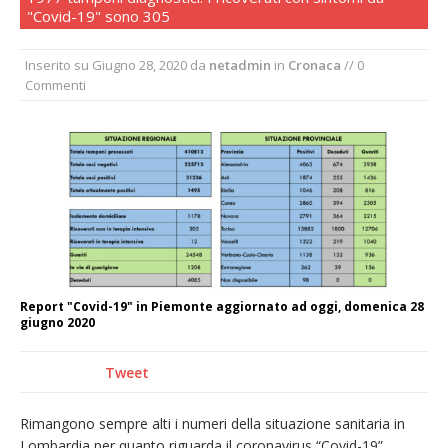
"Covid-19" sono 305
Tutto pronto per la 73ª Giornata del
Ringraziamento: convegno, messa e
Inserito su
Giugno 28, 2020
da
netadmin
in
Cronaca
// 0
mercatino agricolo
Commenti
Incendio sul Monte Barone: si estende il
fronte. Evacuato il rifugio e chiusi tutti i
sentieri
Vercelli: in alcune vie nuova tracciatura delle
zone blu
Report "Covid-19" in Piemonte aggiornato ad oggi, domenica 28
giugno 2020
Tweet
Rimangono sempre alti i numeri della situazione sanitaria in
Lombardia per quanto riguarda il coronavirus “Covid-19”.