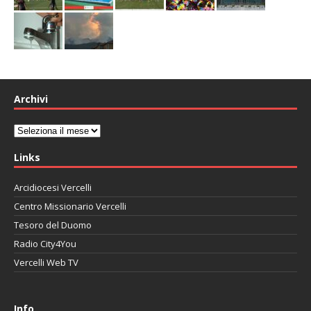
Archivi
Archivi
Links
Arcidiocesi Vercelli
Centro Missionario Vercelli
Tesoro del Duomo
Radio City4You
Vercelli Web TV
автоновости
Mazda CX-90
Volkswagen Taos
Lexus LC 500
Info