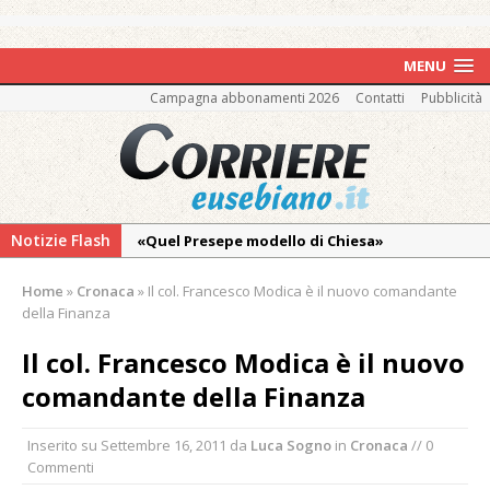
MENU
Campagna abbonamenti 2026
Contatti
Pubblicità
Notizie Flash
«Quel Presepe modello di Chiesa»
Tutto pronto per la 73ª Giornata del
Home
»
Cronaca
»
Il col. Francesco Modica è il nuovo comandante
Ringraziamento: convegno, messa e
della Finanza
mercatino agricolo
Il col. Francesco Modica è il nuovo
Dopo caldo e incendi, il maltempo estremo:
comandante della Finanza
nell’Alto Novarese si contano i danni del
nubifragio di venerdì
Inserito su
Settembre 16, 2011
da
Luca Sogno
in
Cronaca
// 0
Estate di sagre anche per i mezzi storici della
Commenti
collezione della Fondazione Marazzato