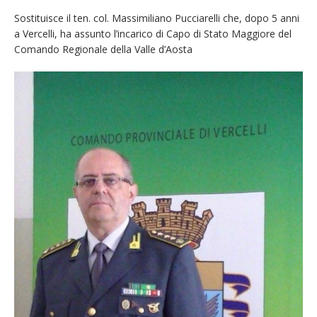
Pro vs Saluzzo, amichevole di buon riscontro
Sostituisce il ten. col. Massimiliano Pucciarelli che, dopo 5 anni
a Vercelli, ha assunto l’incarico di Capo di Stato Maggiore del
Piscina ex Enal non balneabile dopo i controlli
Comando Regionale della Valle d’Aosta
dell’Asl. Il Comune: «Misura precauzionale e
provvisoria»
La Pro verso l’avvio della Stagione
Dieci anni fa l’ingresso a Vercelli
dell’arcivescovo mons. Marco Arnolfo