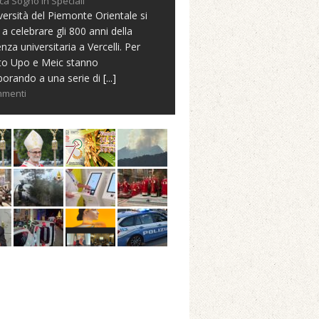
ca Sogno in Speciali
versità del Piemonte Orientale si
 a celebrare gli 800 anni della
nza universitaria a Vercelli. Per
to Upo e Meic stanno
borando a una serie di
[...]
mmenti