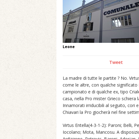
Leone
Tweet
La madre di tutte le partite ? No. Virtu
come le altre, con qualche significato i
campionato e di qualche ex, tipo Crial
casa, nella Pro mister Grieco schiera 
Innamorati irriducibili al seguito, cori 
Chiavari la Pro giocherà nel fine setti
Virtus Entella(4-3-1-2): Paroni; Belli, 
Iocolano; Mota, Mancosu. A disposizio
Ardizzone, Petrovic, Baroni, Adorjan, 