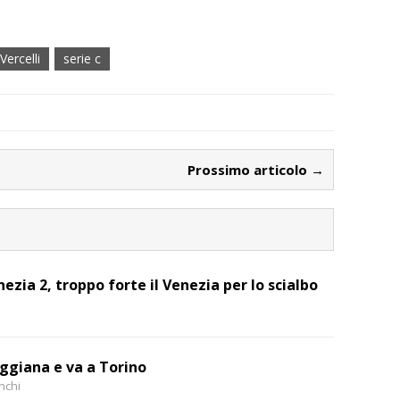
Vercelli
serie c
Prossimo articolo →
nezia 2, troppo forte il Venezia per lo scialbo
eggiana e va a Torino
anchi