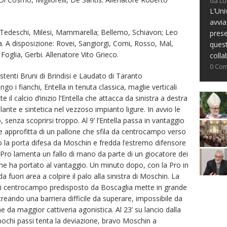
da Lu
L’Uni
avvia
a, Tedeschi, Milesi, Mammarella; Bellemo, Schiavon; Leo
prese
 A disposizione: Rovei, Sangiorgi, Comi, Rosso, Mal,
ques
, Foglia, Gerbi. Allenatore Vito Grieco.
colla
0 Co
tenti Bruni di Brindisi e Laudato di Taranto
go i fianchi, Entella in tenuta classica, maglie verticali
 il calcio d’inizio l’Entella che attacca da sinistra a destra
llante e sintetica nel vezzoso impianto ligure. In avvio le
 senza scoprirsi troppo. Al 9’ l’Entella passa in vantaggio
pprofitta di un pallone che sfila da centrocampo verso
rso la porta difesa da Moschin e fredda l’estremo difensore
ro lamenta un fallo di mano da parte di un giocatore dei
che ha portato al vantaggio. Un minuto dopo, con la Pro in
fuori area a colpire il palo alla sinistra di Moschin. La
 di centrocampo predisposto da Boscaglia mette in grande
 creando una barriera difficile da superare, impossibile da
 da maggior cattiveria agonistica. Al 23’ su lancio dalla
pochi passi tenta la deviazione, bravo Moschin a