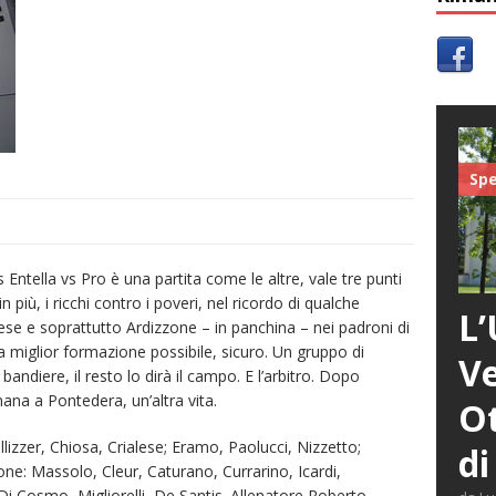
Spe
s Entella vs Pro è una partita come le altre, vale tre punti
n più, i ricchi contro i poveri, nel ricordo di qualche
L’
ese e soprattutto Ardizzone – in panchina – nei padroni di
la miglior formazione possibile, sicuro. Un gruppo di
Ve
e bandiere, il resto lo dirà il campo. E l’arbitro. Dopo
mana a Pontedera, un’altra vita.
Ot
Pellizzer, Chiosa, Crialese; Eramo, Paolucci, Nizzetto;
di
ne: Massolo, Cleur, Caturano, Currarino, Icardi,
Di Cosmo, Migliorelli, De Santis. Allenatore Roberto