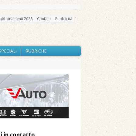
abbonamenti 2026
Contatti
Pubblicità
SPECIALI
RUBRICHE
gno, messa e mercatino agricolo
nte Barone
Caresanablot
elle prestazioni
profondo tra le Chiese di Vercelli e
i in contatto
 Arnolfo