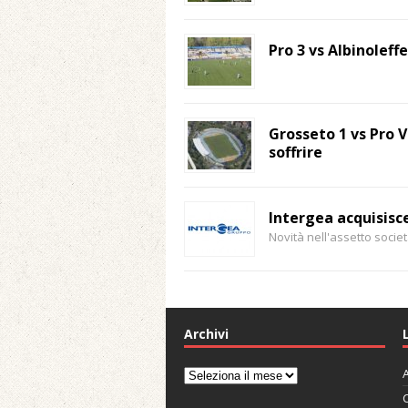
Pro 3 vs Albinoleffe
Grosseto 1 vs Pro V
soffrire
Intergea acquisisce 
Novità nell'assetto societ
Archivi
A
Archivi
C