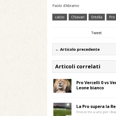
Paolo d’Abramo
calcio
Chiavari
Entella
Pro 
Tweet
← Articolo precedente
Articoli correlati
Pro Vercelli 0 vs Ve
Leone bianco
La Pro supera la R
Finisce tre a uno per i Bi