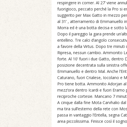
respingere in corner. Al 27’ viene annu
fuorigioco, peccato perché la Pro si e
suggerito per Max Gatto in mezzo per 
al 31’ , atterramento di Emmanuello in
Morra ed è una botta decisa e sotto la 
Dopo il pareggio la gara prende un’altr
entellino. Tre calci d’angolo consecu
a favore della Virtus. Dopo tre minuti 
Ripresa, nessun cambio. Ammonito Leo
forte. Al 10’ fuori i due Gatto, dent
posizione decentrata sulla sinistra off
Emmanuello e dentro Mal. Anche l’Entel
Caturano, fuori Crialese, Iocolano e 
Pro tiene botta. Ammonito Adorjan al 27
mezz’ora dentro Icardi e fuori Eramo 
reciproche cortesie. Mancano 7 minu
A cinque dalla fine Mota Carvhalio dal 
ma tira sull’esterno della rete con Mo
passa in vantaggio l’Entella, segna Ca
area piccolissima. Finisce così il sogn