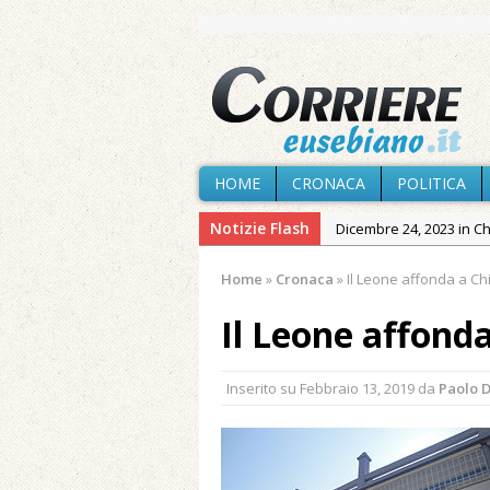
HOME
CRONACA
POLITICA
Notizie Flash
Dicembre 24, 2023 in C
Novembre 10, 2023 in 
Home
»
Cronaca
»
Il Leone affonda a Chia
Agosto 5, 2026 in Cron
Il Leone affonda
Agosto 4, 2026 in Chies
Agosto 3, 2026 in Cron
Inserito su
Febbraio 13, 2019
da
Paolo 
Agosto 3, 2026 in Cron
Agosto 1, 2026 in Chies
Cagliari»
Maggio 11, 2024 in Spec