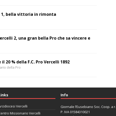
 1, bella vittoria in rimonta
ercelli 2, una gran bella Pro che sa vincere e
il 20 % della F.C. Pro Vercelli 1892
ario della Pro
Links
Info
rcidiocesi Vercelli
Giornale l’Eusebiano Soc. Coop. a r.l
P. IVA 01584310021
entro Missionario Vercelli