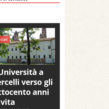
ciali
Università a
rcelli verso gli
tocento anni
 vita