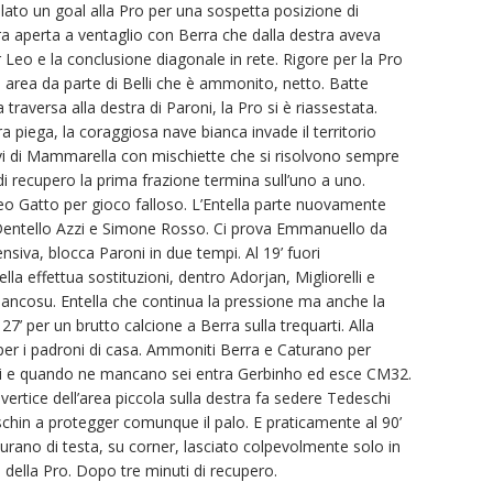
llato un goal alla Pro per una sospetta posizione di
ra aperta a ventaglio con Berra che dalla destra aveva
Leo e la conclusione diagonale in rete. Rigore per la Pro
 area da parte di Belli che è ammonito, netto. Batte
traversa alla destra di Paroni, la Pro si è riassestata.
a piega, la coraggiosa nave bianca invade il territorio
tivi di Mammarella con mischiette che si risolvono sempre
di recupero la prima frazione termina sull’uno a uno.
 Gatto per gioco falloso. L’Entella parte nuovamente
ro Dentello Azzi e Simone Rosso. Ci prova Emmanuello da
ensiva, blocca Paroni in due tempi. Al 19’ fuori
la effettua sostituzioni, dentro Adorjan, Migliorelli e
Mancosu. Entella che continua la pressione ma anche la
’ per un brutto calcione a Berra sulla trequarti. Alla
per i padroni di casa. Ammoniti Berra e Caturano per
ti e quando ne mancano sei entra Gerbinho ed esce CM32.
vertice dell’area piccola sulla destra fa sedere Tedeschi
schin a protegger comunque il palo. E praticamente al 90’
turano di testa, su corner, lasciato colpevolmente solo in
o della Pro. Dopo tre minuti di recupero.