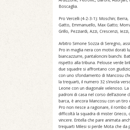
Boscaglia.
Pro Vercelli (4-2-3-1): Moschin; Berr
Gatto, Emmanuello, Max Gatto; Morra.
Grillo, Pezziardi, Azzi, Crescenzi, Iezzi
Arbitro Simone Sozza di Seregno, assis
Pro in maglia nera con motivi dorati lun
biancazzurre, pantaloncini bianchi. Batte
rispetto alla tribuna. Pelouse verde bri
due squadre si affrontano con giudizio,
con uno sfondamento di Mancosu che a
la trequarti, il numero 32 s’invola ve
Leone con un diagonale velenoso. La P
padroni di casa nel corso dell’azione 
barca, è ancora Mancosu con un tiro da 
Pro non riesce a ragionare, il rombo
difficoltà la squadra di mister Grieco,
vincere. Entella che pare animata anche
trequarti Milesi si perde Mota che da 