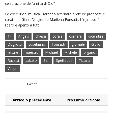
celebrazione dell’umiltà di Dio”.
Le esecuzioni musicali saranno alternate a letture proposte e
curate da Giulio Dogliotti e Marilena Fonsatti. L’ingresso è
libero e aperto a tutti.
14
Angels
chiesa
corale
corriere
dicembre
Dogliotti
Eusebiano
Fonsatti
giornale
Giulio
letture
maestro
Michael
Michele
organo
Ravetti
sabato
San
Spettacoli
Tiziana
Vespri
Tweet
← Articolo precedente
Prossimo articolo →