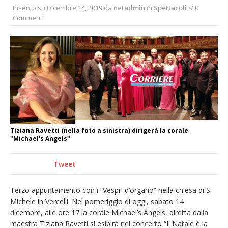
Inserito su
Dicembre 14, 2019
da
netadmin
in
Spettacoli
// 0
La Regione stanzia oltre 38mila euro per il
Commenti
carnevale di Santhià. La soddisfazione della
Pro Loco
Il Piemonte ha avviato la richiesta di calamità
naturale per la siccità estrema e gli incendi
Dieci anni fa l’ingresso a Vercelli
dell’arcivescovo mons. Marco Arnolfo
Tiziana Ravetti (nella foto a sinistra) dirigerà la corale
"Michael's Angels"
Tweet
Terzo appuntamento con i “Vespri d’organo” nella chiesa di S.
Michele in Vercelli. Nel pomeriggio di oggi, sabato 14
dicembre, alle ore 17 la corale Michael’s Angels, diretta dalla
maestra Tiziana Ravetti si esibirà nel concerto “Il Natale è la