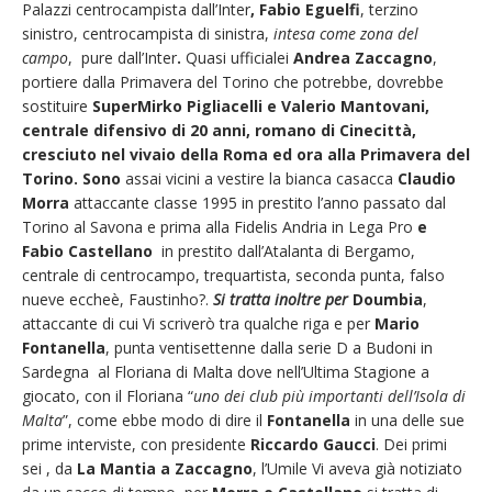
Palazzi centrocampista dall’Inter
,
Fabio Eguelfi
, terzino
sinistro, centrocampista di sinistra,
intesa come zona del
campo
, pure dall’Inter
.
Quasi ufficialei
Andrea Zaccagno
,
portiere dalla Primavera del Torino che potrebbe, dovrebbe
sostituire
SuperMirko Pigliacelli e Valerio Mantovani,
centrale difensivo di 20 anni, romano di Cinecittà,
cresciuto nel vivaio della Roma ed ora alla Primavera del
Torino. Sono
assai vicini a vestire la bianca casacca
Claudio
Morra
attaccante classe 1995 in prestito l’anno passato dal
Torino al Savona e prima alla Fidelis Andria in Lega Pro
e
Fabio Castellano
in prestito dall’Atalanta di Bergamo,
centrale di centrocampo, trequartista, seconda punta, falso
nueve eccheè, Faustinho?.
Si tratta inoltre per
Doumbia
,
attaccante di cui Vi scriverò tra qualche riga e per
Mario
Fontanella
, punta ventisettenne dalla serie D a Budoni in
Sardegna al Floriana di Malta dove nell’Ultima Stagione a
giocato, con il Floriana “
uno dei club più importanti dell’Isola di
Malta
”, come ebbe modo di dire il
Fontanella
in una delle sue
prime interviste, con presidente
Riccardo Gaucci
. Dei primi
sei , da
La Mantia a Zaccagno
, l’Umile Vi aveva già notiziato