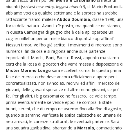
da un sacco di tempo, per
Morra e Castellano
si tratta di
niuentri (
scrivesi new entry, leggesi niuentri)
, di Mario Fontanella
abbiamo voci da qualche settimana e la sorpresina sarebbe
l’attaccante franco-malese
Abdou Doumbia
, classe 1990, una
forza della natura. Avanti, c’è posto, ma quanti ce ne stanno,
in questa Campagna di giugno che è delle api operose un
coglier millefiori per un miele bianco di qualità sopraffina?
Nessun timor, Ve l’ho già scritto. I movimenti di mercato sono
numerosi fin da ora e si ragiona anche sulle partenze
importanti di Marchi, Bani, Fausto Rossi, appunto ma siamo
certi che la Rosa di giocatori che verrà messa a disposizione di
Mister Moreno Longo
sarà eccellentissima. In questa prima
fase del mercato che deve ancora ufficialmente aprire per i
contrattualizzati, non svincolati, redivivi ed affini, mercato dei
giovani, delle giovani speranze ed altre meno giovani, se po’
fa’. Per gli altri, i big casomai ce ne fossero, ce vole tempo,
prima eventualmente se vende eppoi se compra. E state
buoni, sereni, che di tempo ne avremo fino alla fine di agosto,
quando si saranno verificate le abilità calcistiche ed umane dei
neo arrivati, le carenze strutturali, le eventuali partenze. Sarà
una squadra garibaldina, sbarcando a
Marsala
, combattendo