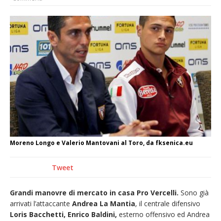
nubifragio di venerdì
Estate di sagre anche per i mezzi storici della
collezione della Fondazione Marazzato
Pro vs Saluzzo, amichevole di buon riscontro
Piscina ex Enal non balneabile dopo i controlli
dell’Asl. Il Comune: «Misura precauzionale e
provvisoria»
Dieci anni fa l’ingresso a Vercelli
dell’arcivescovo mons. Marco Arnolfo
Moreno Longo e Valerio Mantovani al Toro, da fksenica.eu
Tweet
Grandi manovre di mercato in casa Pro Vercelli.
Sono già
arrivati l’attaccante
Andrea La Mantia
, il centrale difensivo
Loris Bacchetti,
Enrico Baldini,
esterno offensivo ed Andrea