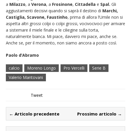
a
Milazzo
, a
Verona
, a
Frosinone
,
Cittadella
e
Spal.
Gli
aggiustamenti decisivi quando si saprà il destino di
Marchi,
Castiglia, Scavone, Faustinho
, prima di allora l’Umile non si
aspetta altri grossi colpi o colpi grossi, vocivocivoci per arrivare
a sistemare il miele finale e le ciliegine sulla torta,
naturalmente bianca. Mi piace, davvero mi piace, anche se.
Anche se, per il momento, non siamo ancora a posto così.
Paolo d’Abramo
calcio
Moreno Longo
Pro Vercelli
Serie B
Valerio Mantovani
Tweet
← Articolo precedente
Prossimo articolo →