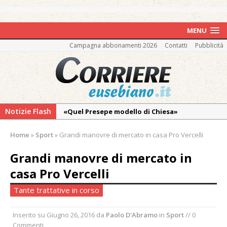
MENU
Campagna abbonamenti 2026
Contatti
Pubblicità
Notizie Flash
«Quel Presepe modello di Chiesa»
Tutto pronto per la 73ª Giornata del
Home
»
Sport
»
Grandi manovre di mercato in casa Pro Vercelli
Ringraziamento: convegno, messa e
mercatino agricolo
Grandi manovre di mercato in
Quel giardino davanti all’ospedale curato da
casa Pro Vercelli
otto soggetti autistici in cura all’Asl di
Tante trattative in corso
Vercelli
Dopo caldo e incendi, il maltempo estremo:
Inserito su
Giugno 26, 2016
da
Paolo D'Abramo
in
Sport
// 0
nell’Alto Novarese si contano i danni del
Commenti