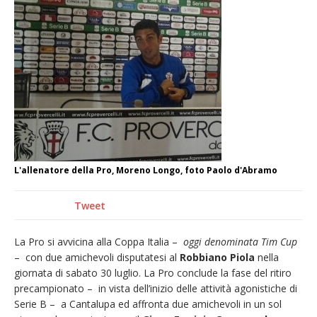
«Quel Presepe modello di Chiesa»
Tutto pronto per la 73ª Giornata del
Ringraziamento: convegno, messa e
mercatino agricolo
Estate di sagre anche per i mezzi storici della
collezione della Fondazione Marazzato
Pro vs Saluzzo, amichevole di buon riscontro
L'allenatore della Pro, Moreno Longo, foto Paolo d'Abramo
Tweet
La Pro si avvicina alla Coppa Italia –
oggi denominata Tim Cup
– con due amichevoli disputatesi al
Robbiano Piola
nella
giornata di sabato 30 luglio. La Pro conclude la fase del ritiro
precampionato – in vista dell’inizio delle attività agonistiche di
Serie B – a Cantalupa ed affronta due amichevoli in un sol