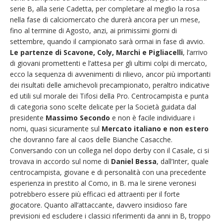
serie B, alla serie Cadetta, per completare al meglio la rosa
nella fase di calciomercato che durerà ancora per un mese,
fino al termine di Agosto, anzi, ai primissimi giorni di
settembre, quando il campionato sarà ormai in fase di avvio.
Le partenze di Scavone, Coly, Marchi e Pigliacelli
, l’arrivo
di giovani promettenti e l’attesa per gli ultimi colpi di mercato,
ecco la sequenza di avvenimenti di rilievo, ancor più importanti
dei risultati delle amichevoli precampionato, peraltro indicative
ed utili sul morale dei Tifosi della Pro. Centrocampista e punta
di categoria sono scelte delicate per la Società guidata dal
presidente
Massimo Secondo
e non è facile individuare i
nomi, quasi sicuramente sul
Mercato italiano e non estero
che dovranno fare al caos delle Bianche Casacche.
Conversando con un collega nel dopo derby con il Casale, ci si
trovava in accordo sul nome di
Daniel Bessa
, dall’Inter, quale
centrocampista, giovane e di personalità con una precedente
esperienza in prestito al Como, in B. ma le sirene veronesi
potrebbero essere più efficaci ed attraenti per il forte
giocatore. Quanto all’attaccante, davvero insidioso fare
previsioni ed escludere i classici riferimenti da anni in B, troppo