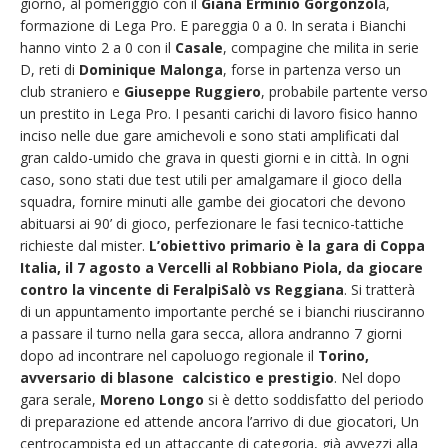
giorno, al pomeriggio con il
Giana Erminio Gorgonzol
a,
formazione di Lega Pro. E pareggia 0 a 0. In serata i Bianchi
hanno vinto 2 a 0 con il
Casale
, compagine che milita in serie
D, reti di
Dominique Malonga
, forse in partenza verso un
club straniero e
Giuseppe Ruggiero
, probabile partente verso
un prestito in Lega Pro. I pesanti carichi di lavoro fisico hanno
inciso nelle due gare amichevoli e sono stati amplificati dal
gran caldo-umido che grava in questi giorni e in città. In ogni
caso, sono stati due test utili per amalgamare il gioco della
squadra, fornire minuti alle gambe dei giocatori che devono
abituarsi ai 90’ di gioco, perfezionare le fasi tecnico-tattiche
richieste dal mister.
L’obiettivo primario è la gara di Coppa
Italia, il 7 agosto a Vercelli al Robbiano Piola, da giocare
contro la vincente di FeralpiSalò vs Reggiana
. Si tratterà
di un appuntamento importante perché se i bianchi riusciranno
a passare il turno nella gara secca, allora andranno 7 giorni
dopo ad incontrare nel capoluogo regionale il
Torino,
avversario di blasone calcistico e prestigio
. Nel dopo
gara serale,
Moreno Longo
si è detto soddisfatto del periodo
di preparazione ed attende ancora l’arrivo di due giocatori, Un
centrocampista ed un attaccante di categoria, già avvezzi alla