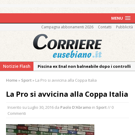
MENU
Campagna abbonamenti 2026
Contatti
Pubblicità
Notizie Flash
Piscina ex Enal non balneabile dopo i controlli
dell’Asl. Il Comune: «Misura precauzionale e
Home
»
Sport
»
La Pro si avvicina alla Coppa Italia
provvisoria»
La Pro verso l’avvio della Stagione
La Pro si avvicina alla Coppa Italia
La Regione stanzia oltre 38mila euro per il
Inserito su
Luglio 30, 2016
da
Paolo D'Abramo
in
Sport
// 0
carnevale di Santhià. La soddisfazione della
Commenti
Pro Loco
Dieci anni fa l’ingresso a Vercelli
dell’arcivescovo mons. Marco Arnolfo