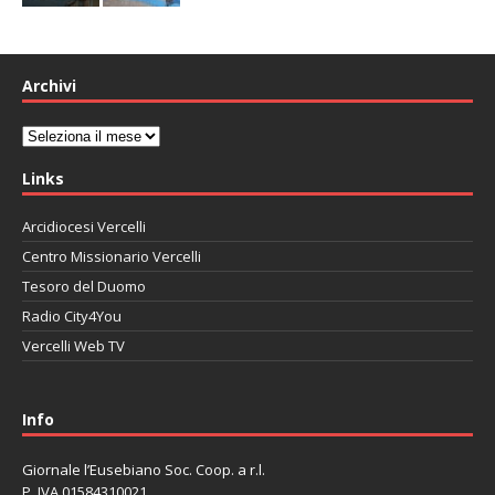
Archivi
Archivi
Links
Arcidiocesi Vercelli
Centro Missionario Vercelli
Tesoro del Duomo
Radio City4You
Vercelli Web TV
автоновости
Mazda CX-90
Volkswagen Taos
Lexus LC 500
Info
Giornale l’Eusebiano Soc. Coop. a r.l.
P. IVA 01584310021