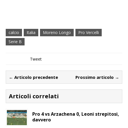
calcio
Italia
Moreno Longo
Pro Vercelli
Serie B
Tweet
← Articolo precedente
Prossimo articolo →
Articoli correlati
Pro 4 vs Arzachena 0, Leoni strepitosi,
davvero