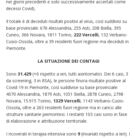
nei giorni precedenti e solo successivamente accertati come
decessi Covid).
Il totale è di deceduti risultati positivi al virus, così suddivisi su
base provinciale: 676 Alessandria, 255 Asti, 208 Biella, 395
Cuneo, 366 Novara, 1811 Torino,
222 Vercelli
, 132 Verbano-
Cusio-Ossola, oltre a 39 residenti fuori regione ma deceduti in
Piemonte.
LA SITUAZIONE DEI CONTAGI
Sono
31.429
(+6 rispetto a ieri, tutti asintomatici. Dei 6 casi, 3
da screening, 3 in RSA), le persone finora risultate positive al
Covid-19 in Piemonte, così suddivise su base provinciale:
4070 Alessandria, 1879 Asti, 1051 Biella, 2878 Cuneo, 2798
Novara, 15.915 Torino,
1329 Vercelli
, 1143 Verbano-Cusio-
Ossola
,
oltre a 263 residenti fuori regione ma in carico alle
strutture sanitarie piemontesi. I restanti 103 casi sono in fase
di elaborazione e attribuzione territoriale.
I ricoverati in terapia intensiva sono
9
(invariati rispetto a ieri). I