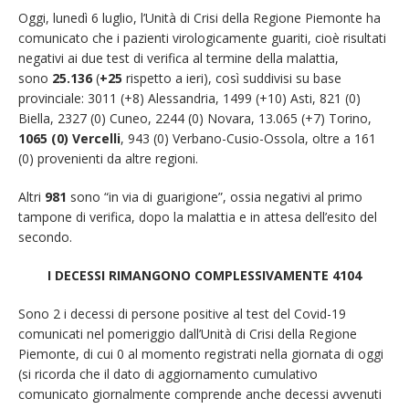
Oggi, lunedì 6 luglio, l’Unità di Crisi della Regione Piemonte ha
comunicato che i pazienti virologicamente guariti, cioè risultati
negativi ai due test di verifica al termine della malattia,
sono
25.136
(
+25
rispetto a ieri), così suddivisi su base
provinciale: 3011 (+8) Alessandria, 1499 (+10) Asti, 821 (0)
Biella, 2327 (0) Cuneo, 2244 (0) Novara, 13.065 (+7) Torino,
1065 (0) Vercelli
, 943 (0) Verbano-Cusio-Ossola, oltre a 161
(0) provenienti da altre regioni.
Altri
9
81
sono “in via di guarigione”, ossia negativi al primo
tampone di verifica, dopo la malattia e in attesa dell’esito del
secondo.
I DECESSI RIMANGONO COMPLESSIVAMENTE 4104
Sono 2 i decessi di persone positive al test del Covid-19
comunicati nel pomeriggio dall’Unità di Crisi della Regione
Piemonte, di cui 0 al momento registrati nella giornata di oggi
(si ricorda che il dato di aggiornamento cumulativo
comunicato giornalmente comprende anche decessi avvenuti