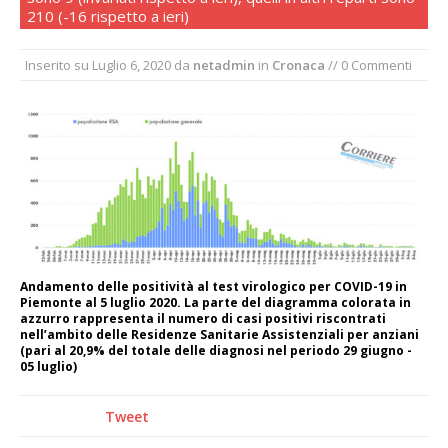
210 (-16 rispetto a ieri)
Tutto pronto per la 73ª Giornata del
Ringraziamento: convegno, messa e
Inserito su
Luglio 6, 2020
da
netadmin
in
Cronaca
// 0 Commenti
mercatino agricolo
Quel giardino davanti all’ospedale curato da
otto soggetti autistici in cura all’Asl di
Vercelli
Dopo caldo e incendi, il maltempo estremo:
nell’Alto Novarese si contano i danni del
nubifragio di venerdì
Andamento delle positività al test virologico per COVID-19 in
Piemonte al 5 luglio 2020. La parte del diagramma colorata in
azzurro rappresenta il numero di casi positivi riscontrati
nell’ambito delle Residenze Sanitarie Assistenziali per anziani
(pari al 20,9% del totale delle diagnosi nel periodo 29 giugno -
05 luglio)
Tweet