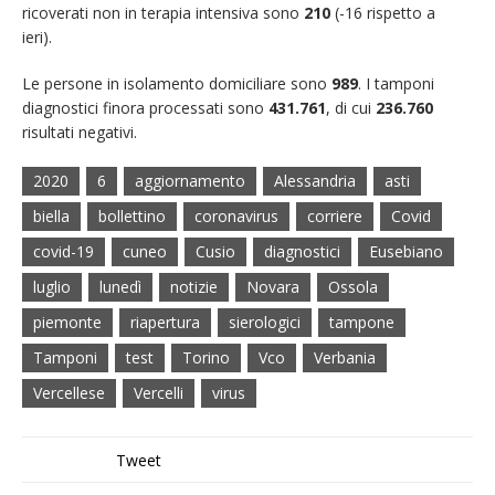
ricoverati non in terapia intensiva sono
210
(-16 rispetto a
ieri).
Le persone in isolamento domiciliare sono
989
. I tamponi
diagnostici finora processati sono
431.761
, di cui
236.760
risultati negativi.
2020
6
aggiornamento
Alessandria
asti
biella
bollettino
coronavirus
corriere
Covid
covid-19
cuneo
Cusio
diagnostici
Eusebiano
luglio
lunedì
notizie
Novara
Ossola
piemonte
riapertura
sierologici
tampone
Tamponi
test
Torino
Vco
Verbania
Vercellese
Vercelli
virus
Tweet