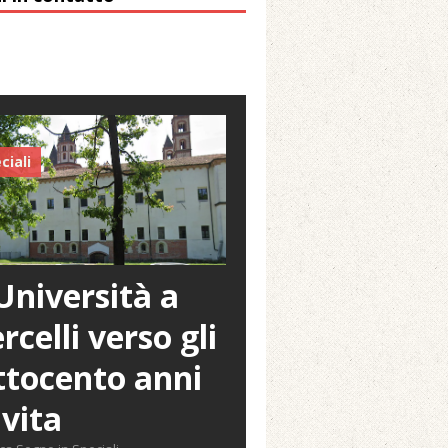
ciali
Università a
rcelli verso gli
tocento anni
 vita