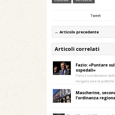
Tweet
← Articolo precedente
Articoli correlati
Fazio: «Puntare sul
ospedali»
Parla il coordinatore del
riorganizzare le politiche
Mascherine, second
l’ordinanza regiona