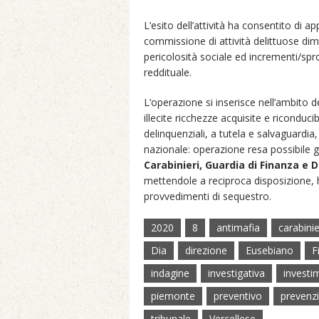
L’esito dell’attività ha consentito di ap
commissione di attività delittuose di
pericolosità sociale ed incrementi/spro
reddituale.
L’operazione si inserisce nell’ambito del
illecite ricchezze acquisite e riconduci
delinquenziali, a tutela e salvaguardi
nazionale: operazione resa possibile gr
Carabinieri, Guardia di Finanza e D
mettendole a reciproca disposizione, h
provvedimenti di sequestro.
2020
8
antimafia
carabinie
Dia
direzione
Eusebiano
F
indagine
investigativa
investi
piemonte
preventivo
prevenz
tribunale
Vercellese