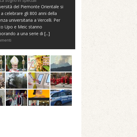
ca Sogno in Speciali
versità del Piemonte Orientale si
 a celebrare gli 800 anni della
nza universitaria a Vercelli. Per
to Upo e Meic stanno
borando a una serie di
[...]
mmenti