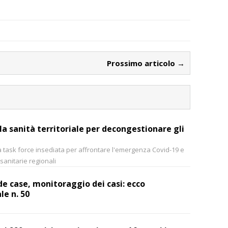
Prossimo articolo →
la sanità territoriale per decongestionare gli
la task force insediata per affrontare l'emergenza Covid-19 e
 sanitarie regionali
e case, monitoraggio dei casi: ecco
le n. 50