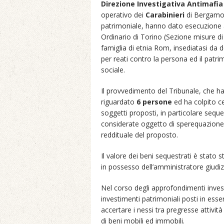
Direzione Investigativa Antimafia
operativo dei
Carabinieri
di Bergamo, 
patrimoniale, hanno dato esecuzione 
Ordinario di Torino (Sezione misure di
famiglia di etnia Rom, insediatasi da
per reati contro la persona ed il patri
sociale.
Il provvedimento del Tribunale, che h
riguardato
6 persone
ed ha colpito ces
soggetti proposti, in particolare seque
considerate oggetto di sperequazione 
reddituale del proposto.
Il valore dei beni sequestrati è stato s
in possesso dell’amministratore giudiz
Nel corso degli approfondimenti investi
investimenti patrimoniali posti in ess
accertare i nessi tra pregresse attività
di beni mobili ed immobili.