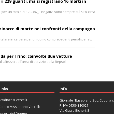
tri 229 guariti, ma si registrano 16 morti in
(per un totale di 120.387), i negativi sono sempre sul 51% circa
 minacce di morte nei confronti della compagna
telare in carcere per un uomo con precedenti penali per atti
ada per Trino: coinvolte due vetture
all'altezza dell'area di servizio della Repsol
Links
Info
rcidiocesi Vercelli
Giornale l’Eusebiano Soc. Coop. a r.l
P. IVA 01584310021
entro Missionario Vercelli
Via Guala Bicheri, 8
Tesoro del Duomo