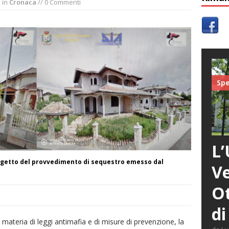
n
in
Cronaca
// 0 Commenti
Spe
L’
oggetto del provvedimento di sequestro emesso dal
Ve
Ot
di
in materia di leggi antimafia e di misure di prevenzione, la