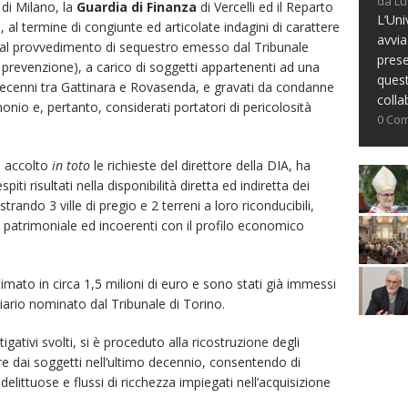
da Lu
di Milano, la
Guardia di Finanza
di Vercelli ed il Reparto
L’Uni
al termine di congiunte ed articolate indagini di carattere
avvia
al provvedimento di sequestro emesso dal Tribunale
prese
 prevenzione), a carico di soggetti appartenenti ad una
ques
 decenni tra Gattinara e Rovasenda, e gravati da condanne
colla
monio e, pertanto, considerati portatori di pericolosità
0 Co
a accolto
in toto
le richieste del direttore della DIA, ha
piti risultati nella disponibilità diretta ed indiretta dei
strando 3 ville di pregio
e
2 terreni a loro riconducibili,
patrimoniale ed incoerenti con il profilo economico
timato in circa 1,5 milioni di euro e sono stati già immessi
iario nominato dal Tribunale di Torino.
gativi svolti, si è proceduto alla ricostruzione degli
ere dai soggetti nell’ultimo decennio, consentendo di
 delittuose e flussi di ricchezza impiegati nell’acquisizione