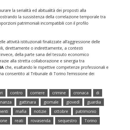
purare la serialità ed abitualità dei proposti alla
mostrando la sussistenza della correlazione temporale tra
porzioni patrimoniali incompatibili con il profilo
le attività istituzionali finalizzate all’aggressione delle
bili, direttamente o indirettamente, a contesti
a, invece, della parte sana del tessuto economico
azie alla stretta collaborazione e sinergia tra
IA
che, esaltando le rispettive competenze professionali e
a consentito al Tribunale di Torino l’emissione dei
ri
contro
corriere
crimine
cronaca
di
inanza
gattinara
giornale
giovedì
guardia
menti
mafia
notizie
ottobre
patrimonio
ione
reati
rovasenda
sequestro
Torino