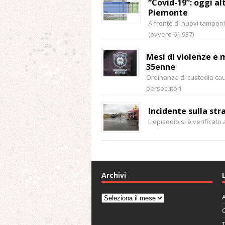
“Covid-19”: oggi al
Piemonte
A fronte di nuovi tamponi 
(ovvero 61.937)
Mesi di violenze e
35enne
Ordinanza di custodia cau
persecutori
Incidente sulla str
L'episodio si è verificato 
Archivi
A
Archivi
C